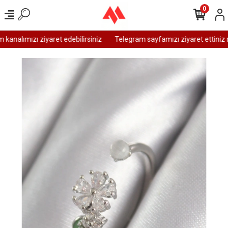
0
analımızı ziyaret edebilirsiniz
Telegram sayfamızı ziyaret ettiniz m