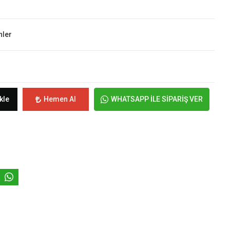
nler
kle
Hemen Al
WHATSAPP İLE SİPARİŞ VER