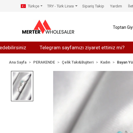
Türkçe
TRY - Türk Lirası
Sipariş Takip
Yardım
İle
Toptan Gi
siniz
Telegram sayfamızı ziyaret ettiniz mi?
Whats
Ana Sayfa
PERAKENDE
Çelik Takı&Bujiteri
Kadın
Bayan Yü