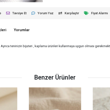
e
Tavsiye Et
Yorum Yaz
Karşılaştır
Fiyat Alarmı
leri
Yorumlar
- Ayrıca teninizin bijuteri , kaplama ürünleri kullanmaya uygun olması gerekmekte
Benzer Ürünler