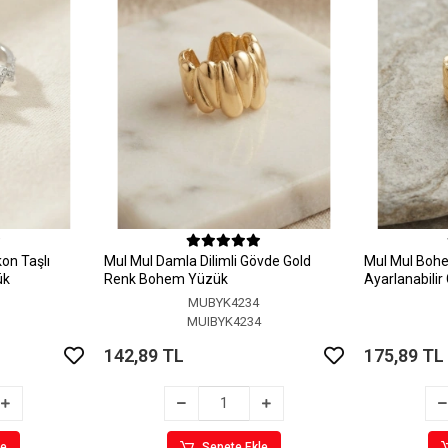
on Taşlı
MuI MuI Damla Dilimli Gövde Gold
MuI MuI Bohem
ük
Renk Bohem Yüzük
Ayarlanabili
MUBYK4234
5
MUIBYK4234
142,89 TL
175,89 TL
le
Sepete Ekle