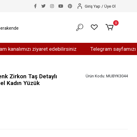
Giriş Yap
/
Üye Ol
0
erakende
mızı ziyaret edebilirsiniz
Telegram sayfamızı ziyaret 
nk Zirkon Taş Detaylı
Ürün Kodu:
MUBYK3044
el Kadın Yüzük