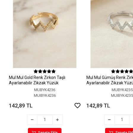
MuI MuI Gold Renk Zirkon Taşlı
MuI MuI Gümüş Renk Zirk
Ayarlanabilir Zikzak Yüzük
Ayarlanabilir Zikzak Yüz
MUBYK4236
MUBYK4235
MUIBYK4236
MUIBYK423
142,89 TL
142,89 TL
Sepete Ekle
Sepete Ek