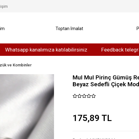
tişim
yim
Toptan İmalat
P
app kanalımıza katılabilirsiniz
Feedback telegram kanalı
zük ve Kombinler
MuI MuI Pirinç Gümüş Re
Beyaz Sedefli Çiçek Mod
175,89 TL