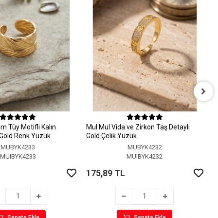
M
A
 Tüy Motifli Kalın
MuI MuI Vida ve Zirkon Taş Detaylı
1
r Gold Renk Yüzük
Gold Çelik Yüzük
MUBYK4233
MUBYK4232
MUIBYK4233
MUIBYK4232
175,89 TL
Sepete Ekle
Sepete Ekle