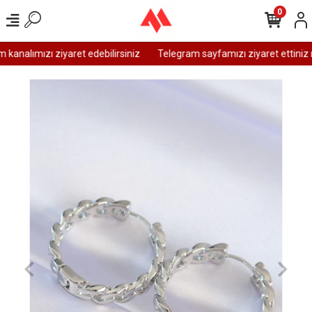
0
analımızı ziyaret edebilirsiniz
Telegram sayfamızı ziyaret ettiniz m