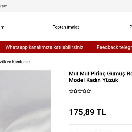
tişim
yim
Toptan İmalat
P
sapp kanalımıza katılabilirsiniz
Feedback telegram kanal
zük ve Kombinler
MuI MuI Pirinç Gümüş Ren
Model Kadın Yüzük
175,89 TL