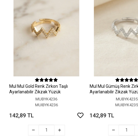
MuI MuI Gold Renk Zirkon Taşlı
MuI MuI Gümüş Renk Zirk
Ayarlanabilir Zikzak Yüzük
Ayarlanabilir Zikzak Yüz
MUBYK4236
MUBYK4235
MUIBYK4236
MUIBYK423
142,89 TL
142,89 TL