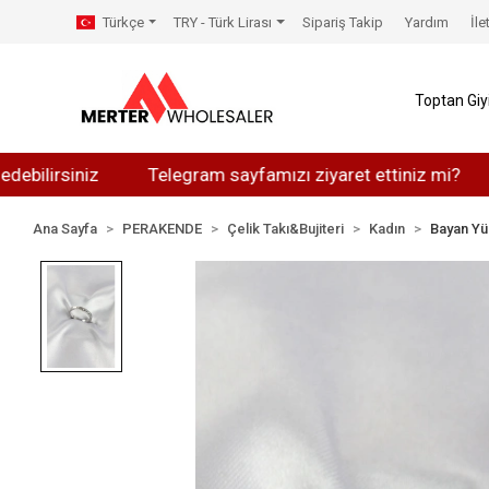
Türkçe
TRY - Türk Lirası
Sipariş Takip
Yardım
İle
Toptan Gi
siniz
Telegram sayfamızı ziyaret ettiniz mi?
What
Ana Sayfa
PERAKENDE
Çelik Takı&Bujiteri
Kadın
Bayan Yü