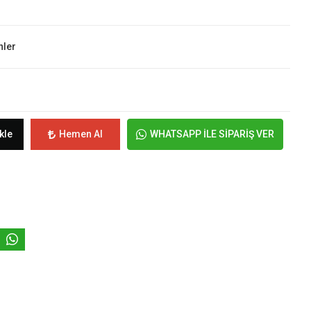
nler
kle
Hemen Al
WHATSAPP İLE SİPARİŞ VER