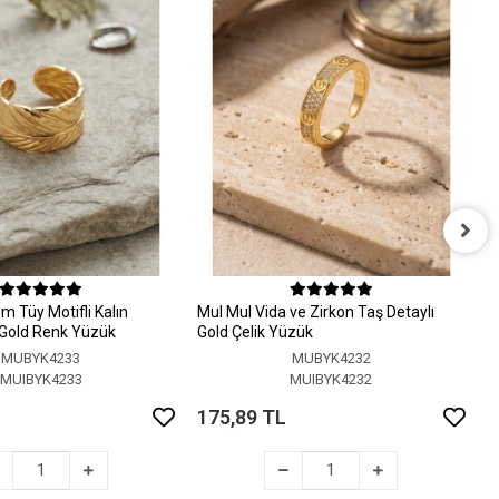
M
A
 Tüy Motifli Kalın
MuI MuI Vida ve Zirkon Taş Detaylı
1
r Gold Renk Yüzük
Gold Çelik Yüzük
MUBYK4233
MUBYK4232
MUIBYK4233
MUIBYK4232
175,89 TL