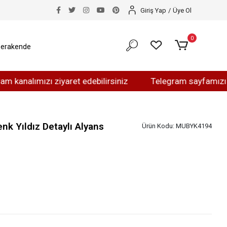
Giriş Yap
/
Üye Ol
0
erakende
ımızı ziyaret edebilirsiniz
Telegram sayfamızı ziyaret 
k Yıldız Detaylı Alyans
Ürün Kodu:
MUBYK4194