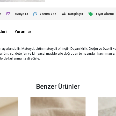
e
Tavsiye Et
Yorum Yaz
Karşılaştır
Fiyat Alarmı
leri
Yorumlar
yarlanabilir.-Materyal: Ürün materyali pirinçtir.-Dayanıklılık: Doğru ve özenli k
 parfüm, su, deterjan ve kimyasal maddelerle doğrudan temasından kaçınmanızı öne
nlerde kullanmanız dileğiyle.
Benzer Ürünler