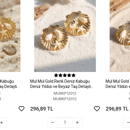
z Kabuğu
MuI MuI Gold Renk Deniz Kabuğu
MuI MuI Gold
aş Detaylı
Deniz Yıldızı ve Beyaz Taş Detaylı
Deniz Yıldızı
Küpe
Küpe
3
MUBKP12012
3
MUIBKP12012
296,89 TL
296,89 TL