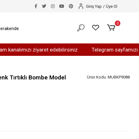
Giriş Yap
/
Üye Ol
0
erakende
lımızı ziyaret edebilirsiniz
Telegram sayfamızı ziyaret
nk Tırtıklı Bombe Model
Ürün Kodu:
MUBKP9088