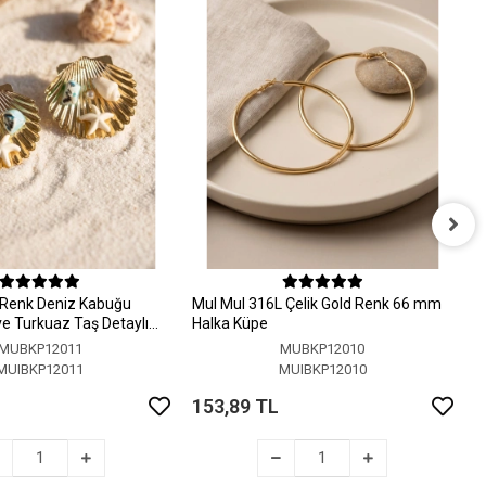
M
H
 Renk Deniz Kabuğu
MuI MuI 316L Çelik Gold Renk 66 mm
1
 ve Turkuaz Taş Detaylı
Halka Küpe
MUBKP12011
MUBKP12010
MUIBKP12011
MUIBKP12010
153,89 TL