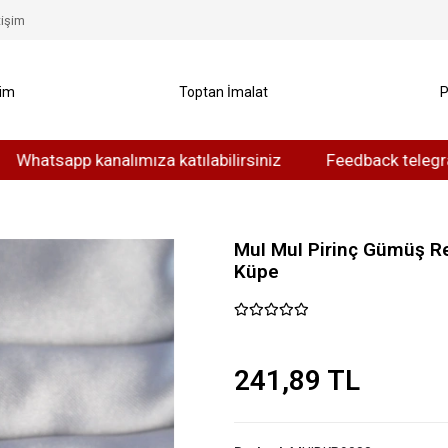
tişim
yim
Toptan İmalat
P
tsapp kanalımıza katılabilirsiniz
Feedback telegram kana
MuI MuI Pirinç Gümüş Re
Küpe
241,89 TL