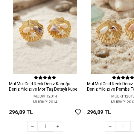
MuI MuI Gold Renk Deniz Kabuğu
MuI MuI Gold Renk Deni
Deniz Yıldızı ve Mor Taş Detaylı Küpe
Deniz Yıldızı ve Pembe T
Küpe
MUBKP12014
MUBKP1201
MUIBKP12014
MUIBKP1201
296,89 TL
296,89 TL