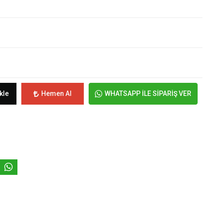
kle
Hemen Al
WHATSAPP İLE SİPARİŞ VER