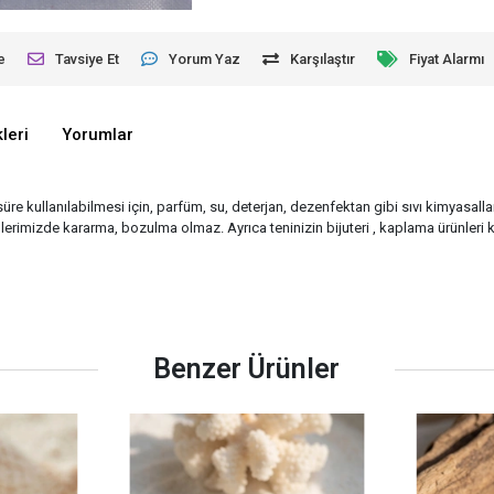
e
Tavsiye Et
Yorum Yaz
Karşılaştır
Fiyat Alarmı
leri
Yorumlar
süre kullanılabilmesi için, parfüm, su, deterjan, dezenfektan gibi sıvı kimyasalla
rimizde kararma, bozulma olmaz. Ayrıca teninizin bijuteri , kaplama ürünleri k
Benzer Ürünler