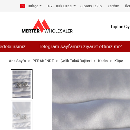
Türkçe
TRY - Türk Lirası
Sipariş Takip
Yardım
İle
Toptan Gi
rsiniz
Telegram sayfamızı ziyaret ettiniz mi?
Wha
Ana Sayfa
PERAKENDE
Çelik Takı&Bujiteri
Kadın
Küpe