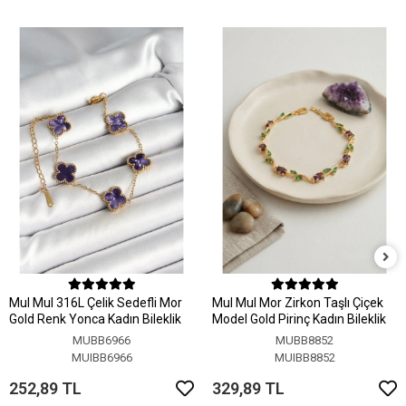
MuI MuI 316L Çelik Sedefli Mor
MuI MuI Mor Zirkon Taşlı Çiçek
Gold Renk Yonca Kadın Bileklik
Model Gold Pirinç Kadın Bileklik
MUBB6966
MUBB8852
MUIBB6966
MUIBB8852
252,89 TL
329,89 TL