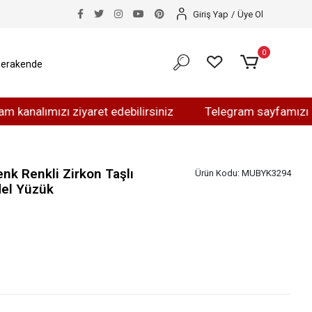
Giriş Yap
/
Üye Ol
0
erakende
mızı ziyaret edebilirsiniz
Telegram sayfamızı ziyaret e
nk Renkli Zirkon Taşlı
Ürün Kodu:
MUBYK3294
del Yüzük