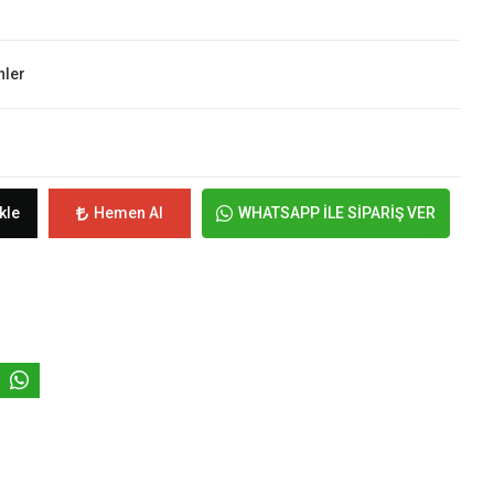
nler
kle
Hemen Al
WHATSAPP İLE SİPARİŞ VER