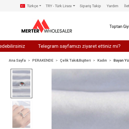
Türkçe
TRY - Türk Lirası
Sipariş Takip
Yardım
İle
Toptan Gi
iniz
Telegram sayfamızı ziyaret ettiniz mi?
Whats
Ana Sayfa
PERAKENDE
Çelik Takı&Bujiteri
Kadın
Bayan Yü