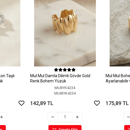
on Taşlı
MuI MuI Damla Dilimli Gövde Gold
MuI MuI Bohem
ük
Renk Bohem Yüzük
Ayarlanabili
MUBYK4234
5
MUIBYK4234
142,89 TL
175,89 TL
le
Sepete Ekle