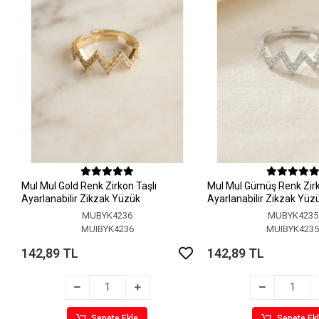
MuI MuI Gold Renk Zirkon Taşlı
MuI MuI Gümüş Renk Zirk
Ayarlanabilir Zikzak Yüzük
Ayarlanabilir Zikzak Yüz
MUBYK4236
MUBYK4235
MUIBYK4236
MUIBYK423
142,89 TL
142,89 TL
Sepete Ekle
Sepete Ek