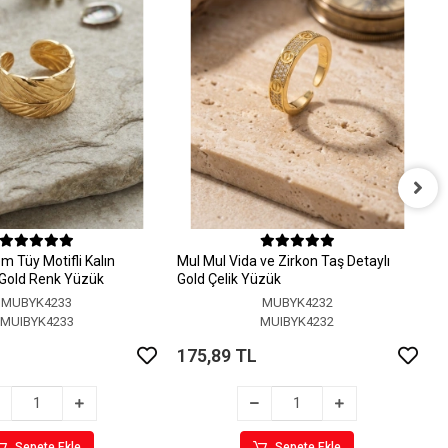
M
A
 Tüy Motifli Kalın
MuI MuI Vida ve Zirkon Taş Detaylı
1
r Gold Renk Yüzük
Gold Çelik Yüzük
MUBYK4233
MUBYK4232
MUIBYK4233
MUIBYK4232
175,89 TL
Sepete Ekle
Sepete Ekle