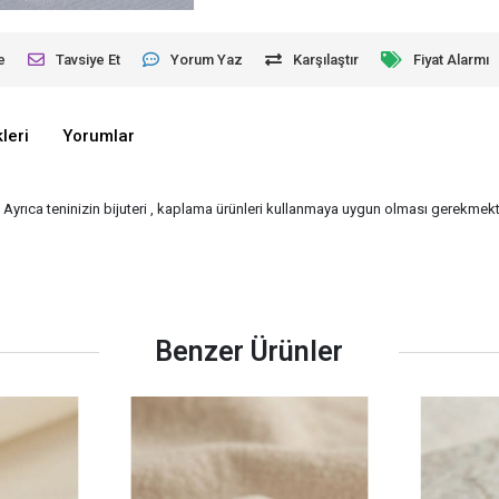
e
Tavsiye Et
Yorum Yaz
Karşılaştır
Fiyat Alarmı
leri
Yorumlar
- Ayrıca teninizin bijuteri , kaplama ürünleri kullanmaya uygun olması gerekmekte
Benzer Ürünler