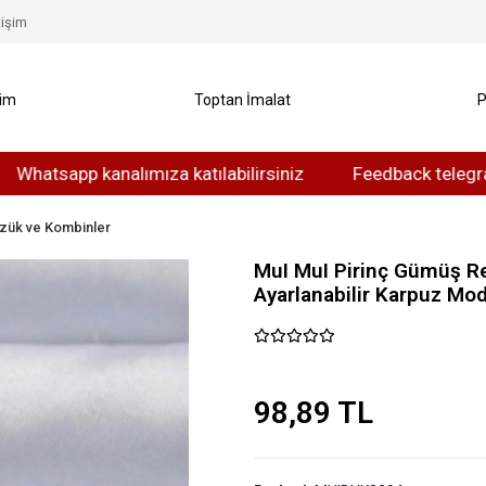
tişim
yim
Toptan İmalat
P
app kanalımıza katılabilirsiniz
Feedback telegram kanalı
zük ve Kombinler
MuI MuI Pirinç Gümüş Re
Ayarlanabilir Karpuz Mo
98,89 TL