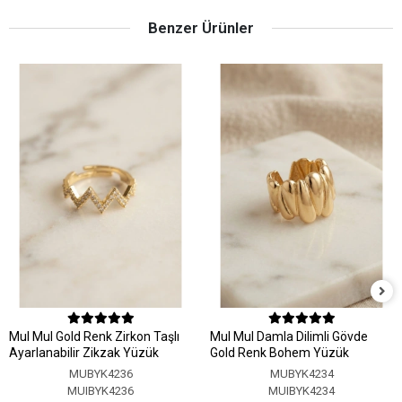
Benzer Ürünler
MuI MuI Gold Renk Zirkon Taşlı
MuI MuI Damla Dilimli Gövde
Ayarlanabilir Zikzak Yüzük
Gold Renk Bohem Yüzük
MUBYK4236
MUBYK4234
MUIBYK4236
MUIBYK4234