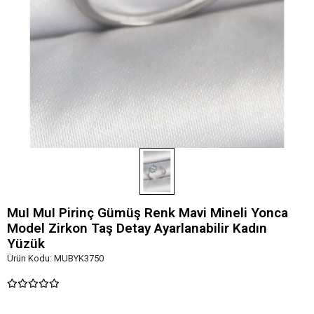
MuI MuI Pirinç Gümüş Renk Mavi Mineli Yonca
Model Zirkon Taş Detay Ayarlanabilir Kadın
Yüzük
Ürün Kodu:
MUBYK3750