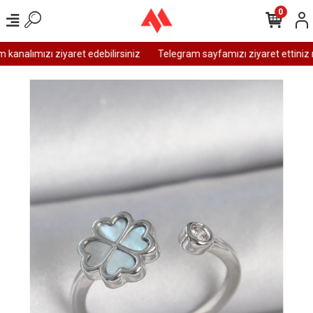
0
analımızı ziyaret edebilirsiniz
Telegram sayfamızı ziyaret ettiniz m