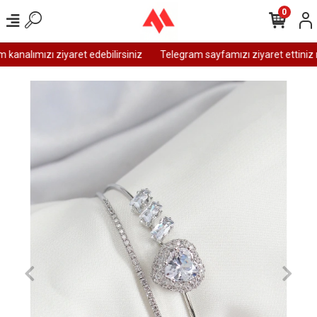
0
analımızı ziyaret edebilirsiniz
Telegram sayfamızı ziyaret ettiniz m