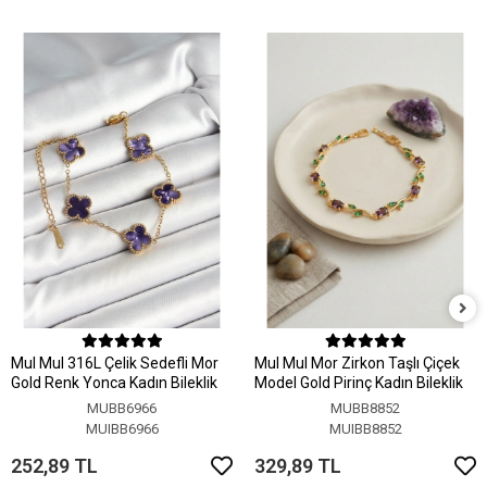
MuI MuI 316L Çelik Sedefli Mor
MuI MuI Mor Zirkon Taşlı Çiçek
Gold Renk Yonca Kadın Bileklik
Model Gold Pirinç Kadın Bileklik
MUBB6966
MUBB8852
MUIBB6966
MUIBB8852
252,89 TL
329,89 TL