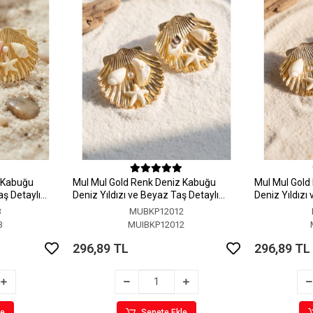
z Kabuğu
MuI MuI Gold Renk Deniz Kabuğu
MuI MuI Gold
aş Detaylı
Deniz Yıldızı ve Beyaz Taş Detaylı
Deniz Yıldızı
Küpe
Küpe
3
MUBKP12012
3
MUIBKP12012
296,89 TL
296,89 TL
le
Sepete Ekle