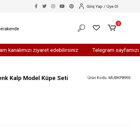
Giriş Yap
/
Üye Ol
0
erakende
ımızı ziyaret edebilirsiniz
Telegram sayfamızı ziyaret 
enk Kalp Model Küpe Seti
Ürün Kodu:
MUBKP8993