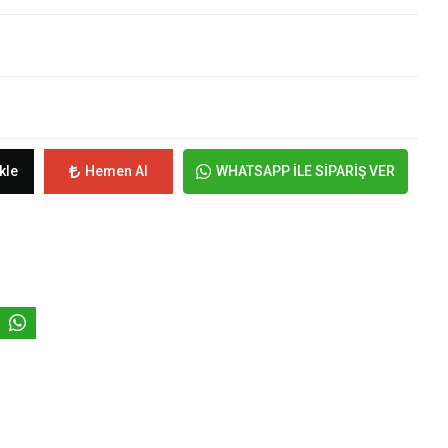
kle
Hemen Al
WHATSAPP İLE SİPARİŞ VER