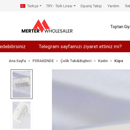
Türkçe
TRY - Türk Lirası
Sipariş Takip
Yardım
İle
Toptan Gi
siniz
Telegram sayfamızı ziyaret ettiniz mi?
Whats
Ana Sayfa
PERAKENDE
Çelik Takı&Bujiteri
Kadın
Küpe