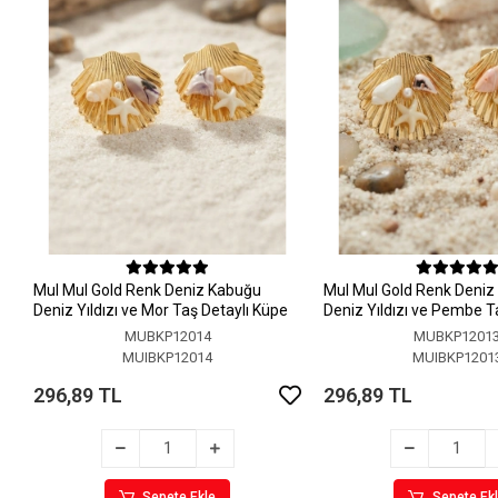
MuI MuI Gold Renk Deniz Kabuğu
MuI MuI Gold Renk Deni
Deniz Yıldızı ve Mor Taş Detaylı Küpe
Deniz Yıldızı ve Pembe T
Küpe
MUBKP12014
MUBKP1201
MUIBKP12014
MUIBKP1201
296,89 TL
296,89 TL
Sepete Ekle
Sepete Ek