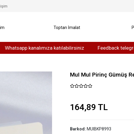
tişim
yim
Toptan İmalat
P
app kanalımıza katılabilirsiniz
Feedback telegram kanal
MuI MuI Pirinç Gümüş R
164,89 TL
Barkod:
MUIBKP8993