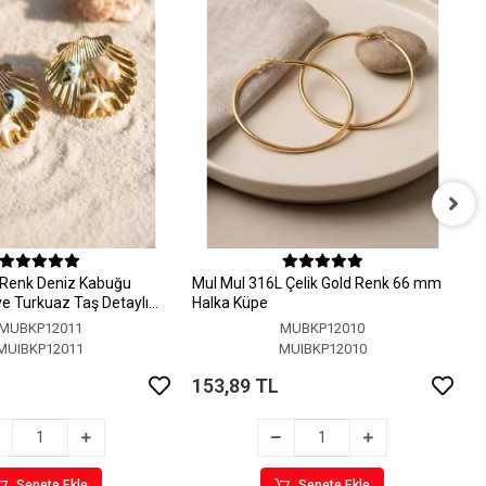
M
H
 Renk Deniz Kabuğu
MuI MuI 316L Çelik Gold Renk 66 mm
1
 ve Turkuaz Taş Detaylı
Halka Küpe
MUBKP12011
MUBKP12010
MUIBKP12011
MUIBKP12010
153,89 TL
Sepete Ekle
Sepete Ekle