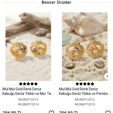
Benzer Ürünler
MuI MuI Gold Renk Deniz
MuI MuI Gold Renk Deniz
Kabuğu Deniz Yıldızı ve Mor Taş
Kabuğu Deniz Yıldızı ve Pembe
Detaylı Küpe
Taş Detaylı Küpe
MUBKP12014
MUBKP12013
MUIBKP12014
MUIBKP12013
296,89 TL
296,89 TL