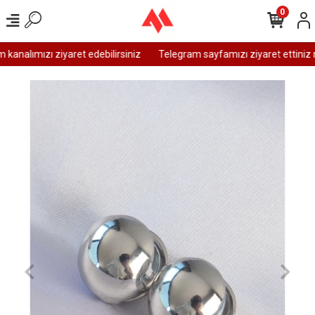
0
analımızı ziyaret edebilirsiniz
Telegram sayfamızı ziyaret ettiniz m