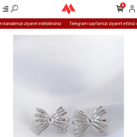
0
analımızı ziyaret edebilirsiniz
Telegram sayfamızı ziyaret ettiniz m