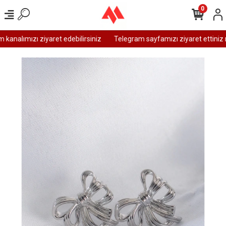
0
analımızı ziyaret edebilirsiniz
Telegram sayfamızı ziyaret ettiniz m