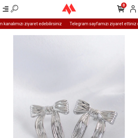
0
analımızı ziyaret edebilirsiniz
Telegram sayfamızı ziyaret ettiniz m