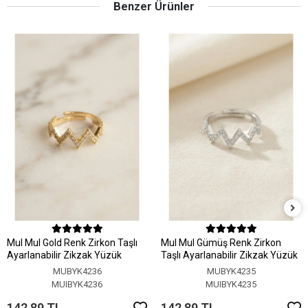
Benzer Ürünler
MuI MuI Gold Renk Zirkon Taşlı
MuI MuI Gümüş Renk Zirkon
Ayarlanabilir Zikzak Yüzük
Taşlı Ayarlanabilir Zikzak Yüzük
MUBYK4236
MUBYK4235
MUIBYK4236
MUIBYK4235
142,89 TL
142,89 TL