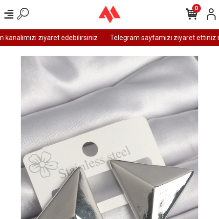
0
analımızı ziyaret edebilirsiniz
Telegram sayfamızı ziyaret ettiniz m