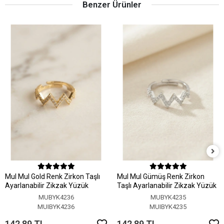
Benzer Ürünler
MuI MuI Gold Renk Zirkon Taşlı
MuI MuI Gümüş Renk Zirkon
Ayarlanabilir Zikzak Yüzük
Taşlı Ayarlanabilir Zikzak Yüzük
MUBYK4236
MUBYK4235
MUIBYK4236
MUIBYK4235
142,89 TL
142,89 TL