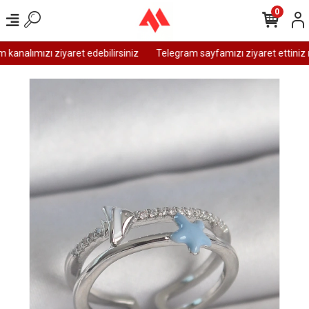
0
analımızı ziyaret edebilirsiniz
Telegram sayfamızı ziyaret ettiniz m