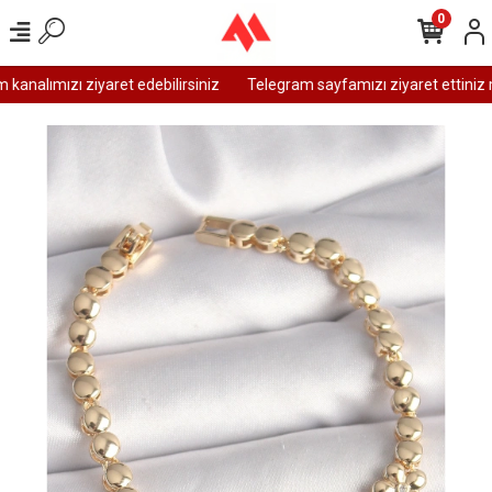
0
analımızı ziyaret edebilirsiniz
Telegram sayfamızı ziyaret ettiniz m