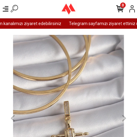
0
analımızı ziyaret edebilirsiniz
Telegram sayfamızı ziyaret ettiniz m