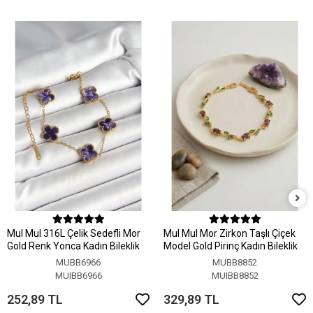
MuI MuI 316L Çelik Sedefli Mor
MuI MuI Mor Zirkon Taşlı Çiçek
Gold Renk Yonca Kadın Bileklik
Model Gold Pirinç Kadın Bileklik
MUBB6966
MUBB8852
MUIBB6966
MUIBB8852
252,89 TL
329,89 TL