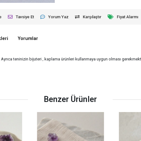
e
Tavsiye Et
Yorum Yaz
Karşılaştır
Fiyat Alarmı
leri
Yorumlar
- Ayrıca teninizin bijuteri , kaplama ürünleri kullanmaya uygun olması gerekmekte
Benzer Ürünler