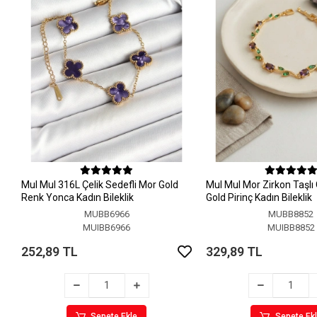
MuI MuI 316L Çelik Sedefli Mor Gold
MuI MuI Mor Zirkon Taşlı
Renk Yonca Kadın Bileklik
Gold Pirinç Kadın Bileklik
MUBB6966
MUBB8852
MUIBB6966
MUIBB8852
252,89 TL
329,89 TL
Sepete Ekle
Sepete Ek