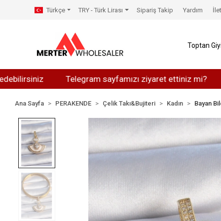
Türkçe
TRY - Türk Lirası
Sipariş Takip
Yardım
İle
Toptan Gi
siniz
Telegram sayfamızı ziyaret ettiniz mi?
Whats
Ana Sayfa
PERAKENDE
Çelik Takı&Bujiteri
Kadın
Bayan Bil