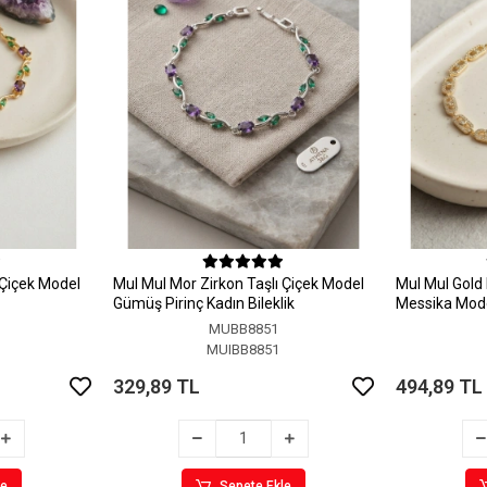
 Çiçek Model
MuI MuI Mor Zirkon Taşlı Çiçek Model
MuI MuI Gold 
Gümüş Pirinç Kadın Bileklik
Messika Model
MUBB8851
MUIBB8851
329,89 TL
494,89 TL
le
Sepete Ekle