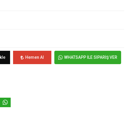
kle
Hemen Al
WHATSAPP İLE SİPARİŞ VER