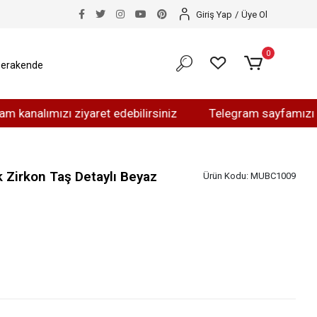
Giriş Yap
/
Üye Ol
0
erakende
ımızı ziyaret edebilirsiniz
Telegram sayfamızı ziyaret 
 Zirkon Taş Detaylı Beyaz
Ürün Kodu:
MUBC1009