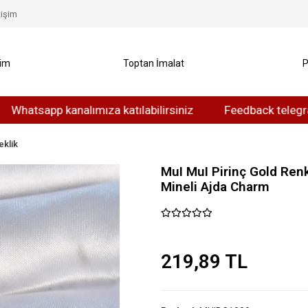
tişim
yim
Toptan İmalat
P
app kanalımıza katılabilirsiniz
Feedback telegram kanal
eklik
MuI MuI Pirinç Gold Renk
Mineli Ajda Charm
219,89 TL