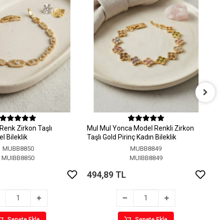
M
M
Renk Zirkon Taşlı
MuI MuI Yonca Model Renkli Zirkon
4
 Bileklik
Taşlı Gold Pirinç Kadın Bileklik
MUBB8850
MUBB8849
MUIBB8850
MUIBB8849
494,89 TL
Sepete Ekle
Sepete Ekle