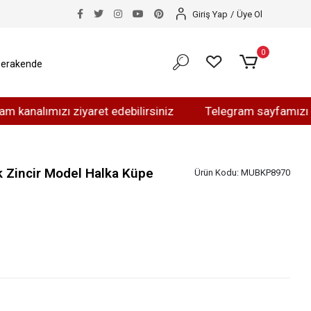
Giriş Yap
/
Üye Ol
0
erakende
ımızı ziyaret edebilirsiniz
Telegram sayfamızı ziyaret 
k Zincir Model Halka Küpe
Ürün Kodu:
MUBKP8970