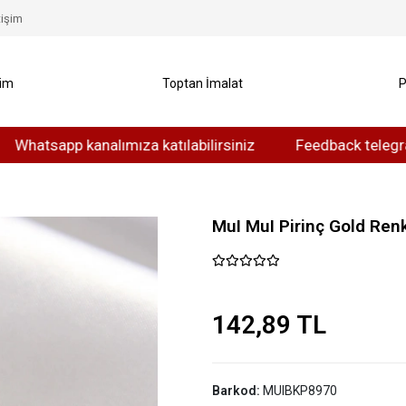
tişim
yim
Toptan İmalat
P
app kanalımıza katılabilirsiniz
Feedback telegram kanal
MuI MuI Pirinç Gold Ren
142,89 TL
Barkod:
MUIBKP8970