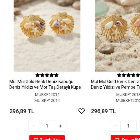
MuI MuI Gold Renk Deniz Kabuğu
MuI MuI Gold Renk Deni
Deniz Yıldızı ve Mor Taş Detaylı Küpe
Deniz Yıldızı ve Pembe T
Küpe
MUBKP12014
MUBKP1201
MUIBKP12014
MUIBKP1201
296,89 TL
296,89 TL
Sepete Ekle
Sepete Ek