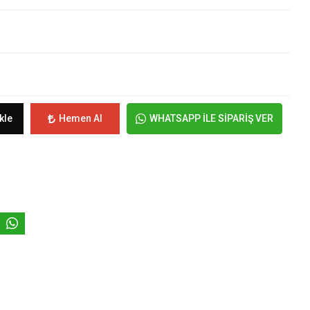
kle
Hemen Al
WHATSAPP İLE SİPARİŞ VER