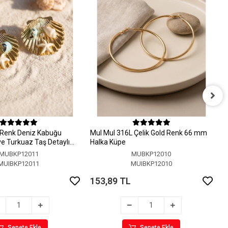
M
H
 Renk Deniz Kabuğu
MuI MuI 316L Çelik Gold Renk 66 mm
1
 ve Turkuaz Taş Detaylı
Halka Küpe
MUBKP12011
MUBKP12010
MUIBKP12011
MUIBKP12010
153,89 TL
Sepete Ekle
Sepete Ekle