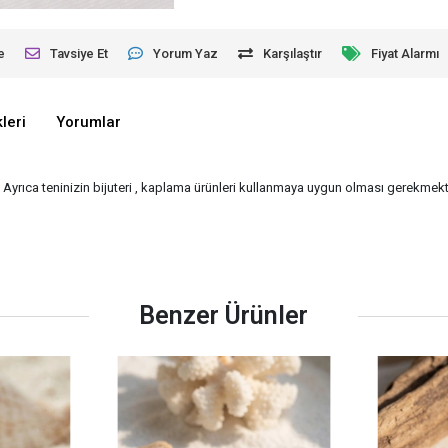
e
Tavsiye Et
Yorum Yaz
Karşılaştır
Fiyat Alarmı
leri
Yorumlar
- Ayrıca teninizin bijuteri , kaplama ürünleri kullanmaya uygun olması gerekmekte
Benzer Ürünler