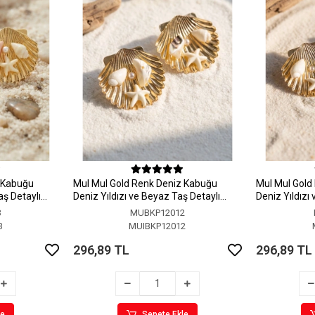
z Kabuğu
MuI MuI Gold Renk Deniz Kabuğu
MuI MuI Gold
aş Detaylı
Deniz Yıldızı ve Beyaz Taş Detaylı
Deniz Yıldızı
Küpe
Küpe
3
MUBKP12012
3
MUIBKP12012
296,89 TL
296,89 TL
le
Sepete Ekle