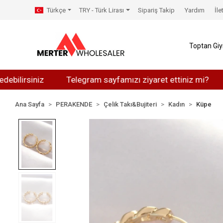
Türkçe
TRY - Türk Lirası
Sipariş Takip
Yardım
İle
Toptan Gi
siniz
Telegram sayfamızı ziyaret ettiniz mi?
Whats
Ana Sayfa
PERAKENDE
Çelik Takı&Bujiteri
Kadın
Küpe