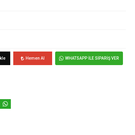
kle
Hemen Al
WHATSAPP İLE SİPARİŞ VER