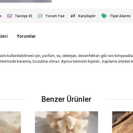
e
Tavsiye Et
Yorum Yaz
Karşılaştır
Fiyat Alarmı
leri
Yorumlar
süre kullanılabilmesi için, parfüm, su, deterjan, dezenfektan gibi sıvı kimyasalla
rimizde kararma, bozulma olmaz. Ayrıca teninizin bijuteri , kaplama ürünleri k
Benzer Ürünler