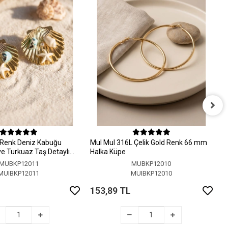
M
H
 Renk Deniz Kabuğu
MuI MuI 316L Çelik Gold Renk 66 mm
1
 ve Turkuaz Taş Detaylı
Halka Küpe
MUBKP12011
MUBKP12010
MUIBKP12011
MUIBKP12010
153,89 TL