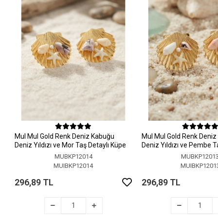
MuI MuI Gold Renk Deniz Kabuğu
MuI MuI Gold Renk Deni
Deniz Yıldızı ve Mor Taş Detaylı Küpe
Deniz Yıldızı ve Pembe T
Küpe
MUBKP12014
MUBKP1201
MUIBKP12014
MUIBKP1201
296,89 TL
296,89 TL