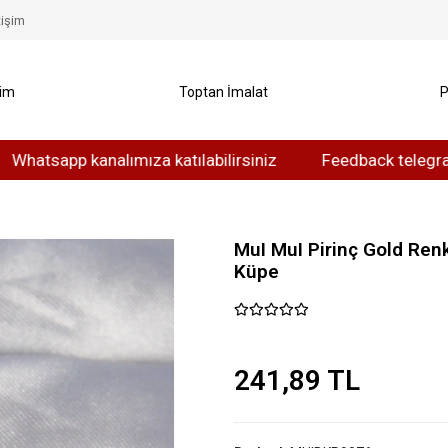
tişim
yim
Toptan İmalat
P
sapp kanalımıza katılabilirsiniz
Feedback telegram kanal
MuI MuI Pirinç Gold Ren
Küpe
241,89 TL