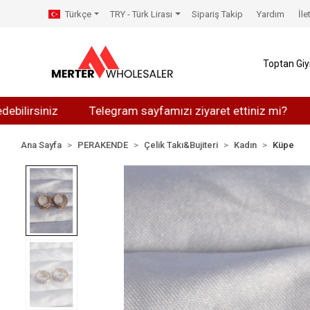
Türkçe
TRY - Türk Lirası
Sipariş Takip
Yardım
İle
Toptan Gi
rsiniz
Telegram sayfamızı ziyaret ettiniz mi?
What
Ana Sayfa
PERAKENDE
Çelik Takı&Bujiteri
Kadın
Küpe