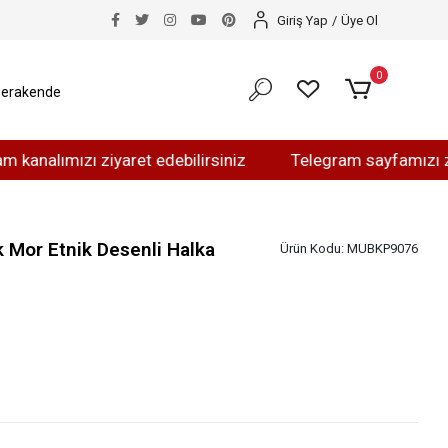
Giriş Yap
/
Üye Ol
0
erakende
ımızı ziyaret edebilirsiniz
Telegram sayfamızı ziyaret 
k Mor Etnik Desenli Halka
Ürün Kodu:
MUBKP9076