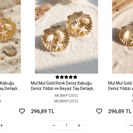
z Kabuğu
MuI MuI Gold Renk Deniz Kabuğu
MuI MuI Gold
aş Detaylı
Deniz Yıldızı ve Beyaz Taş Detaylı
Deniz Yıldızı
Küpe
Küpe
3
MUBKP12012
3
MUIBKP12012
296,89 TL
296,89 TL