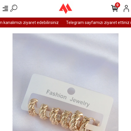
0
analımızı ziyaret edebilirsiniz
Telegram sayfamızı ziyaret ettiniz m