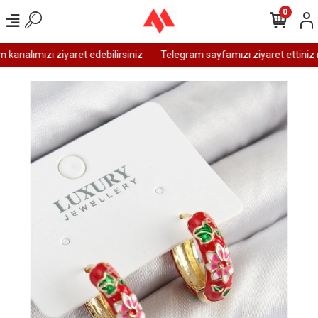
0
analımızı ziyaret edebilirsiniz
Telegram sayfamızı ziyaret ettiniz m