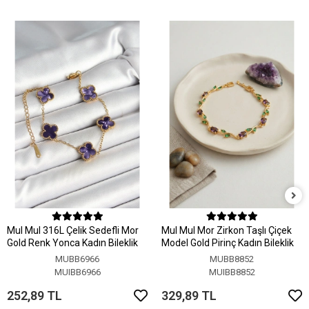
MuI MuI 316L Çelik Sedefli Mor
MuI MuI Mor Zirkon Taşlı Çiçek
Gold Renk Yonca Kadın Bileklik
Model Gold Pirinç Kadın Bileklik
MUBB6966
MUBB8852
MUIBB6966
MUIBB8852
252,89 TL
329,89 TL