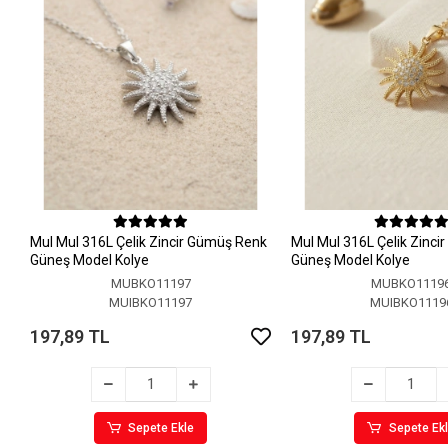
MuI MuI 316L Çelik Zincir Gümüş Renk
MuI MuI 316L Çelik Zinci
Güneş Model Kolye
Güneş Model Kolye
MUBKO11197
MUBKO1119
MUIBKO11197
MUIBKO1119
197,89 TL
197,89 TL
Sepete Ekle
Sepete Ek