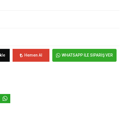
kle
Hemen Al
WHATSAPP İLE SİPARİŞ VER