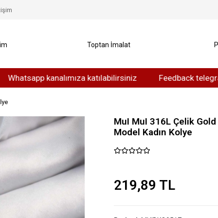
tişim
yim
Toptan İmalat
P
app kanalımıza katılabilirsiniz
Feedback telegram kanalı
lye
MuI MuI 316L Çelik Gold
Model Kadın Kolye
219,89 TL