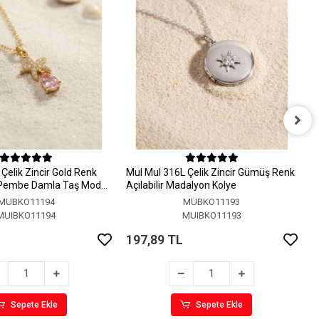
M
A
Çelik Zincir Gold Renk
MuI MuI 316L Çelik Zincir Gümüş Renk
1
 Pembe Damla Taş Model
Açılabilir Madalyon Kolye
MUBKO11194
MUBKO11193
MUIBKO11194
MUIBKO11193
197,89 TL
Sepete Ekle
Sepete Ekle