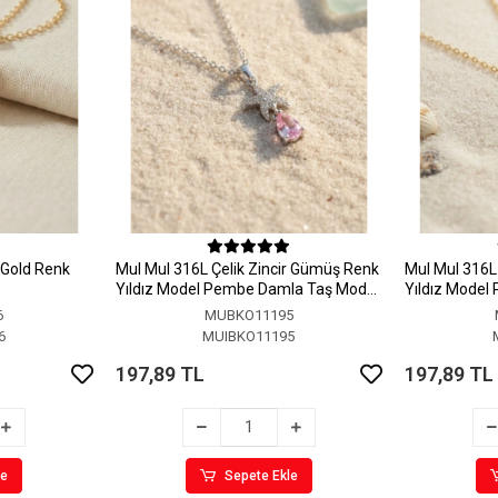
r Gold Renk
MuI MuI 316L Çelik Zincir Gümüş Renk
MuI MuI 316L 
Yıldız Model Pembe Damla Taş Model
Yıldız Model
Kolye
Kolye
6
MUBKO11195
6
MUIBKO11195
197,89 TL
197,89 TL
le
Sepete Ekle