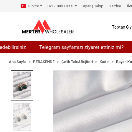
Türkçe
TRY - Türk Lirası
Sipariş Takip
Yardım
İle
Toptan Gi
siniz
Telegram sayfamızı ziyaret ettiniz mi?
Whats
Ana Sayfa
PERAKENDE
Çelik Takı&Bujiteri
Kadın
Bayan Ko