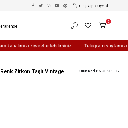
Giriş Yap
/
Üye Ol
0
erakende
mızı ziyaret edebilirsiniz
Telegram sayfamızı ziyaret 
 Renk Zirkon Taşlı Vintage
Ürün Kodu:
MUBKO9517