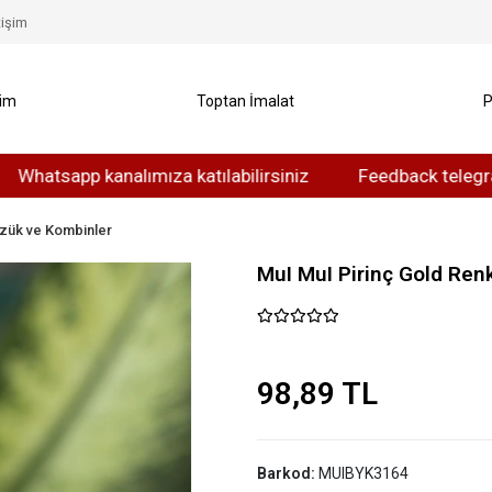
tişim
yim
Toptan İmalat
P
sapp kanalımıza katılabilirsiniz
Feedback telegram kana
zük ve Kombinler
MuI MuI Pirinç Gold Renk
98,89 TL
Barkod:
MUIBYK3164