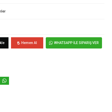
nler
kle
Hemen Al
WHATSAPP İLE SİPARİŞ VER