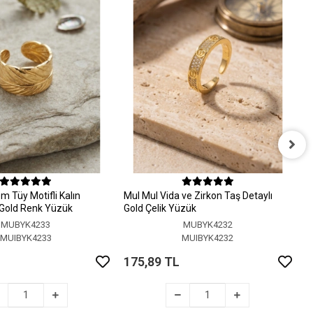
M
A
 Tüy Motifli Kalın
MuI MuI Vida ve Zirkon Taş Detaylı
1
r Gold Renk Yüzük
Gold Çelik Yüzük
MUBYK4233
MUBYK4232
MUIBYK4233
MUIBYK4232
175,89 TL