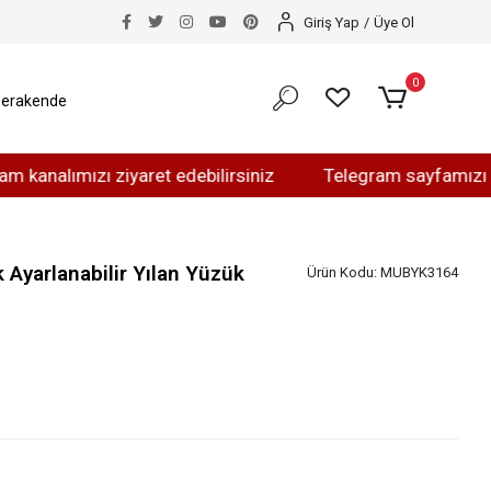
Giriş Yap
/
Üye Ol
0
erakende
lımızı ziyaret edebilirsiniz
Telegram sayfamızı ziyaret
 Ayarlanabilir Yılan Yüzük
Ürün Kodu:
MUBYK3164