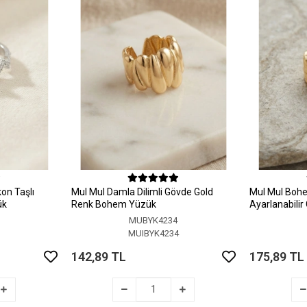
on Taşlı
MuI MuI Damla Dilimli Gövde Gold
MuI MuI Bohem
ük
Renk Bohem Yüzük
Ayarlanabili
MUBYK4234
5
MUIBYK4234
142,89 TL
175,89 TL