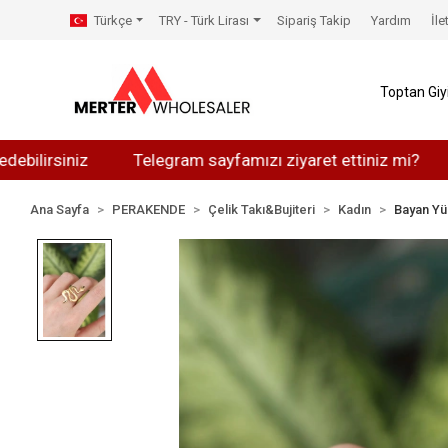
Türkçe
TRY - Türk Lirası
Sipariş Takip
Yardım
İle
Toptan Gi
rsiniz
Telegram sayfamızı ziyaret ettiniz mi?
What
Ana Sayfa
PERAKENDE
Çelik Takı&Bujiteri
Kadın
Bayan Yü