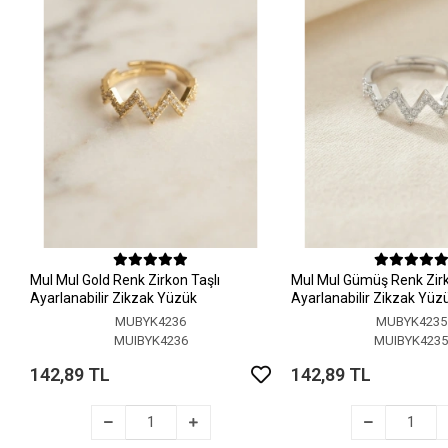
MuI MuI Gold Renk Zirkon Taşlı
MuI MuI Gümüş Renk Zirk
Ayarlanabilir Zikzak Yüzük
Ayarlanabilir Zikzak Yüz
MUBYK4236
MUBYK4235
MUIBYK4236
MUIBYK423
142,89 TL
142,89 TL