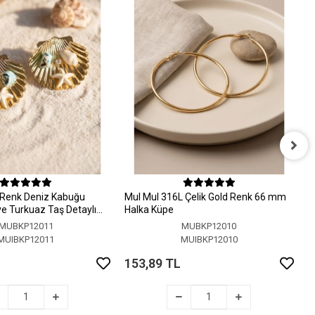
M
H
 Renk Deniz Kabuğu
MuI MuI 316L Çelik Gold Renk 66 mm
1
 ve Turkuaz Taş Detaylı
Halka Küpe
MUBKP12011
MUBKP12010
MUIBKP12011
MUIBKP12010
153,89 TL