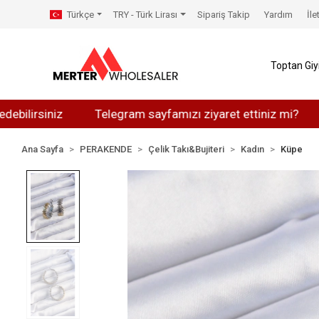
Türkçe
TRY - Türk Lirası
Sipariş Takip
Yardım
İle
Toptan Gi
siniz
Telegram sayfamızı ziyaret ettiniz mi?
Whats
Ana Sayfa
PERAKENDE
Çelik Takı&Bujiteri
Kadın
Küpe