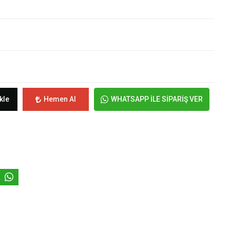
kle
Hemen Al
WHATSAPP İLE SİPARİŞ VER