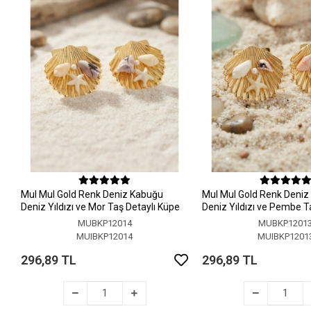
MuI MuI Gold Renk Deniz Kabuğu
MuI MuI Gold Renk Deni
Deniz Yıldızı ve Mor Taş Detaylı Küpe
Deniz Yıldızı ve Pembe T
Küpe
MUBKP12014
MUBKP1201
MUIBKP12014
MUIBKP1201
296,89 TL
296,89 TL