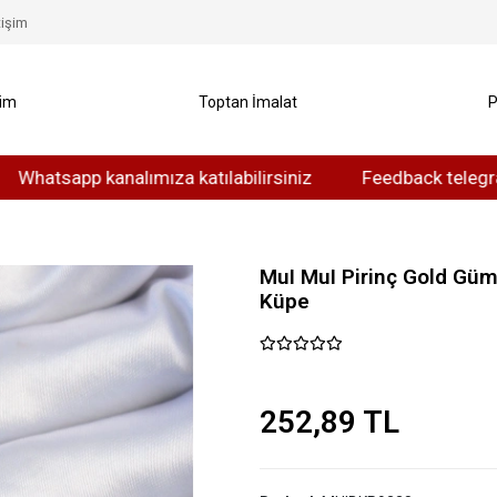
tişim
yim
Toptan İmalat
P
app kanalımıza katılabilirsiniz
Feedback telegram kanal
MuI MuI Pirinç Gold Gümü
Küpe
252,89 TL