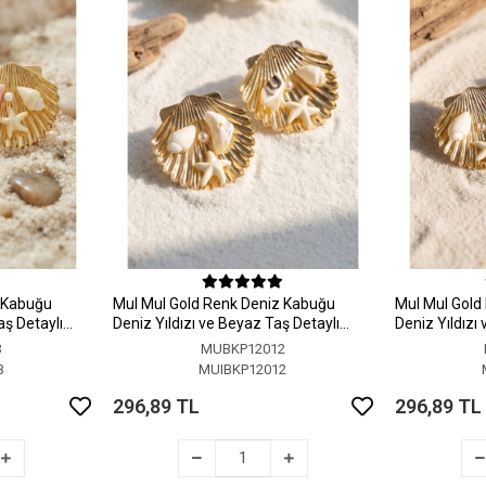
z Kabuğu
MuI MuI Gold Renk Deniz Kabuğu
MuI MuI Gold
aş Detaylı
Deniz Yıldızı ve Beyaz Taş Detaylı
Deniz Yıldızı
Küpe
Küpe
3
MUBKP12012
3
MUIBKP12012
296,89 TL
296,89 TL