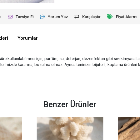
e
Tavsiye Et
Yorum Yaz
Karşılaştır
Fiyat Alarmı
leri
Yorumlar
süre kullanılabilmesi için, parfüm, su, deterjan, dezenfektan gibi sıvı kimyasalla
rimizde kararma, bozulma olmaz. Ayrıca teninizin bijuteri , kaplama ürünleri k
Benzer Ürünler