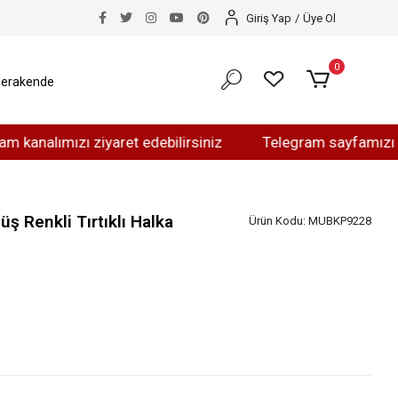
Giriş Yap
/
Üye Ol
0
erakende
ımızı ziyaret edebilirsiniz
Telegram sayfamızı ziyaret 
ş Renkli Tırtıklı Halka
Ürün Kodu:
MUBKP9228