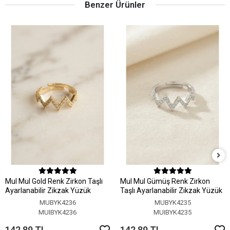
Benzer Ürünler
MuI MuI Gold Renk Zirkon Taşlı
MuI MuI Gümüş Renk Zirkon
Ayarlanabilir Zikzak Yüzük
Taşlı Ayarlanabilir Zikzak Yüzük
MUBYK4236
MUBYK4235
MUIBYK4236
MUIBYK4235
142,89 TL
142,89 TL