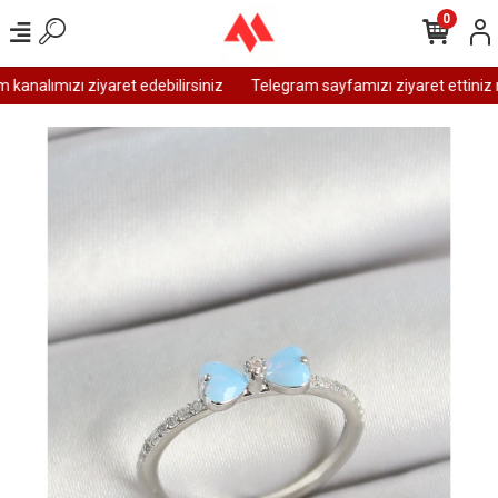
0
analımızı ziyaret edebilirsiniz
Telegram sayfamızı ziyaret ettiniz m