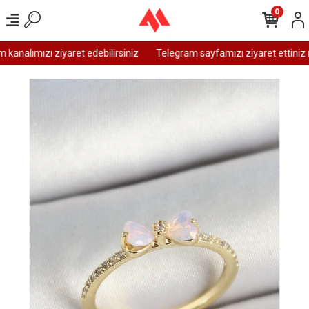
0
analımızı ziyaret edebilirsiniz
Telegram sayfamızı ziyaret ettiniz m