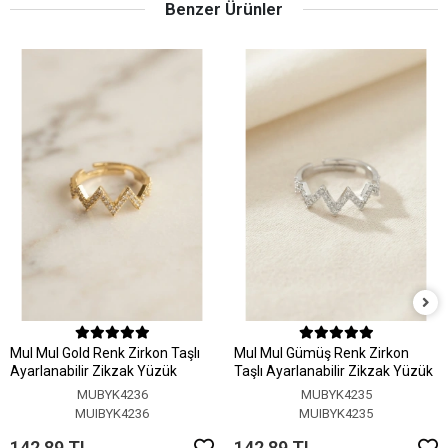
Benzer Ürünler
MuI MuI Gold Renk Zirkon Taşlı
MuI MuI Gümüş Renk Zirkon
Ayarlanabilir Zikzak Yüzük
Taşlı Ayarlanabilir Zikzak Yüzük
MUBYK4236
MUBYK4235
MUIBYK4236
MUIBYK4235
142,89 TL
142,89 TL