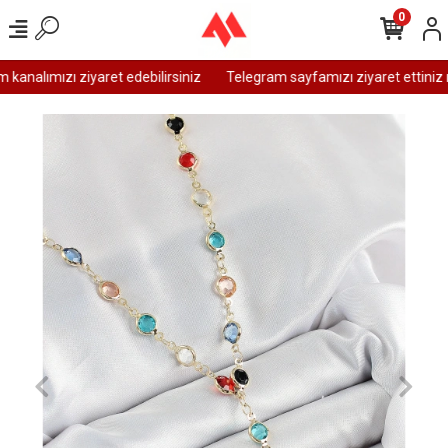
0
analımızı ziyaret edebilirsiniz
Telegram sayfamızı ziyaret ettiniz m