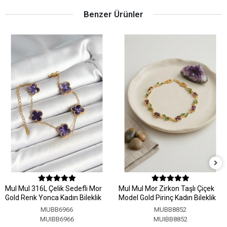
Benzer Ürünler
MuI MuI 316L Çelik Sedefli Mor
MuI MuI Mor Zirkon Taşlı Çiçek
Gold Renk Yonca Kadın Bileklik
Model Gold Pirinç Kadın Bileklik
MUBB6966
MUBB8852
MUIBB6966
MUIBB8852