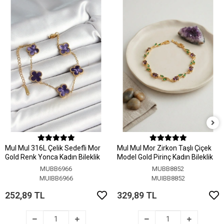
MuI MuI 316L Çelik Sedefli Mor
MuI MuI Mor Zirkon Taşlı Çiçek
Gold Renk Yonca Kadın Bileklik
Model Gold Pirinç Kadın Bileklik
MUBB6966
MUBB8852
MUIBB6966
MUIBB8852
252,89 TL
329,89 TL