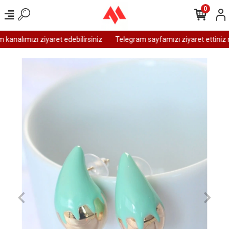
0
analımızı ziyaret edebilirsiniz
Telegram sayfamızı ziyaret ettiniz m