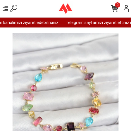
0
analımızı ziyaret edebilirsiniz
Telegram sayfamızı ziyaret ettiniz m