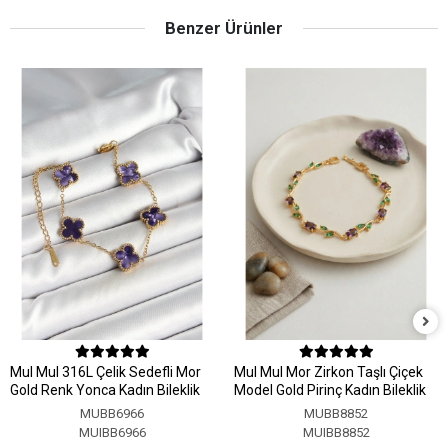
Benzer Ürünler
MuI MuI 316L Çelik Sedefli Mor
MuI MuI Mor Zirkon Taşlı Çiçek
Gold Renk Yonca Kadın Bileklik
Model Gold Pirinç Kadın Bileklik
MUBB6966
MUBB8852
MUIBB6966
MUIBB8852