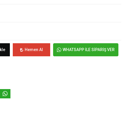
kle
Hemen Al
WHATSAPP İLE SİPARİŞ VER