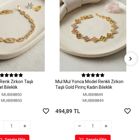
M
M
Renk Zirkon Taşlı
MuI MuI Yonca Model Renkli Zirkon
4
 Bileklik
Taşlı Gold Pirinç Kadın Bileklik
MUBB8850
MUBB8849
MUIBB8850
MUIBB8849
494,89 TL
Sepete Ekle
Sepete Ekle