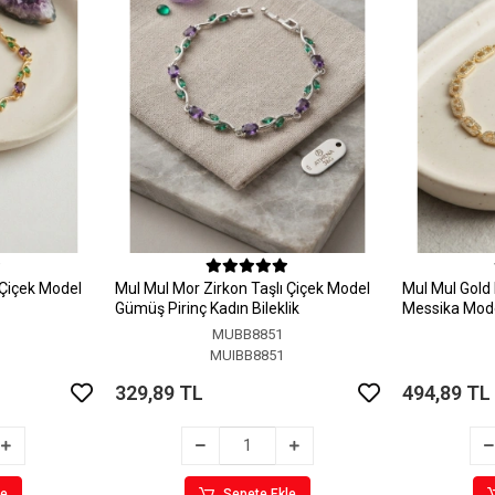
 Çiçek Model
MuI MuI Mor Zirkon Taşlı Çiçek Model
MuI MuI Gold 
Gümüş Pirinç Kadın Bileklik
Messika Model
MUBB8851
MUIBB8851
329,89 TL
494,89 TL
le
Sepete Ekle