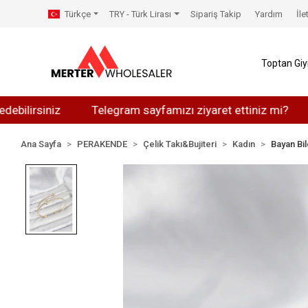
Türkçe
TRY - Türk Lirası
Sipariş Takip
Yardım
İle
Toptan Gi
rsiniz
Telegram sayfamızı ziyaret ettiniz mi?
What
Ana Sayfa
PERAKENDE
Çelik Takı&Bujiteri
Kadın
Bayan Bil