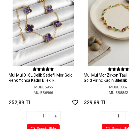
MuI MuI 316L Çelik Sedefli Mor Gold
MuI MuI Mor Zirkon Taşlı
Renk Yonca Kadın Bileklik
Gold Pirinç Kadın Bileklik
MUBB6966
MUBB8852
MUIBB6966
MUIBB8852
252,89 TL
329,89 TL
Sepete Ekle
Sepete Ek