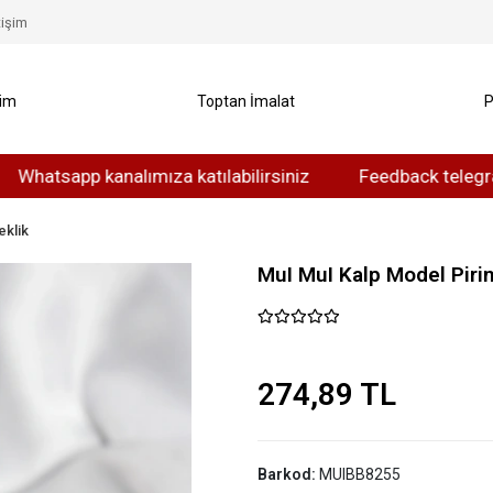
tişim
yim
Toptan İmalat
P
sapp kanalımıza katılabilirsiniz
Feedback telegram kanal
eklik
MuI MuI Kalp Model Pirin
274,89 TL
Barkod:
MUIBB8255