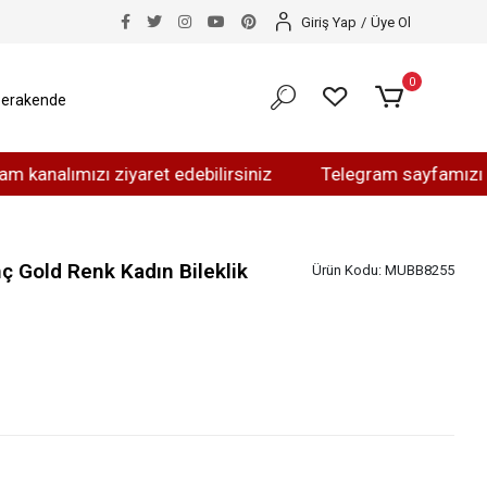
Giriş Yap
/
Üye Ol
0
erakende
ımızı ziyaret edebilirsiniz
Telegram sayfamızı ziyaret 
ç Gold Renk Kadın Bileklik
Ürün Kodu:
MUBB8255