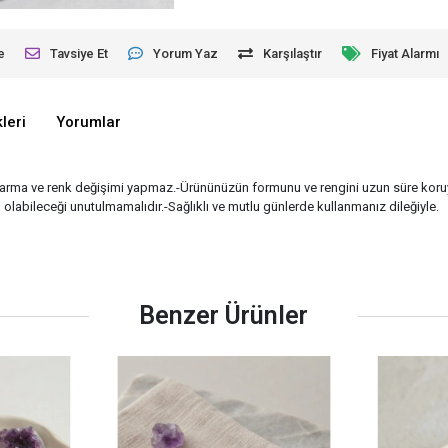
e
Tavsiye Et
Yorum Yaz
Karşılaştır
Fiyat Alarmı
leri
Yorumlar
kararma ve renk değişimi yapmaz.-Ürününüzün formunu ve rengini uzun süre kor
lı olabileceği unutulmamalıdır.-Sağlıklı ve mutlu günlerde kullanmanız dileğiyle.
Benzer Ürünler