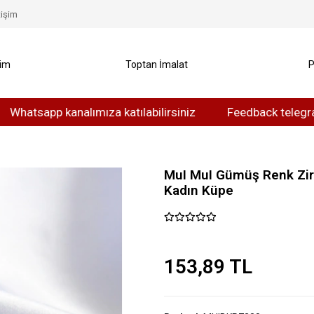
tişim
yim
Toptan İmalat
P
sapp kanalımıza katılabilirsiniz
Feedback telegram kana
MuI MuI Gümüş Renk Zir
Kadın Küpe
153,89 TL