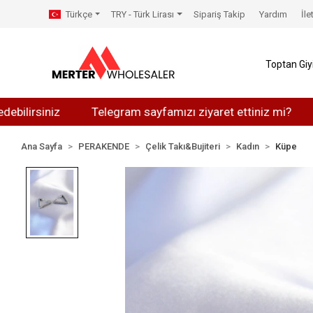
Türkçe
TRY - Türk Lirası
Sipariş Takip
Yardım
İle
Toptan Gi
rsiniz
Telegram sayfamızı ziyaret ettiniz mi?
What
Ana Sayfa
PERAKENDE
Çelik Takı&Bujiteri
Kadın
Küpe