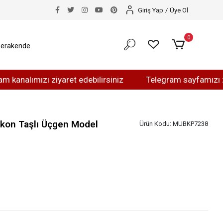
Giriş Yap
/
Üye Ol
0
erakende
lımızı ziyaret edebilirsiniz
Telegram sayfamızı ziyaret
kon Taşlı Üçgen Model
Ürün Kodu:
MUBKP7238