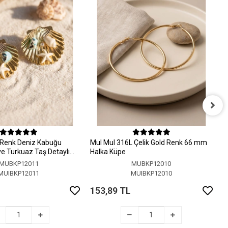
M
H
 Renk Deniz Kabuğu
MuI MuI 316L Çelik Gold Renk 66 mm
1
 ve Turkuaz Taş Detaylı
Halka Küpe
MUBKP12011
MUBKP12010
MUIBKP12011
MUIBKP12010
153,89 TL