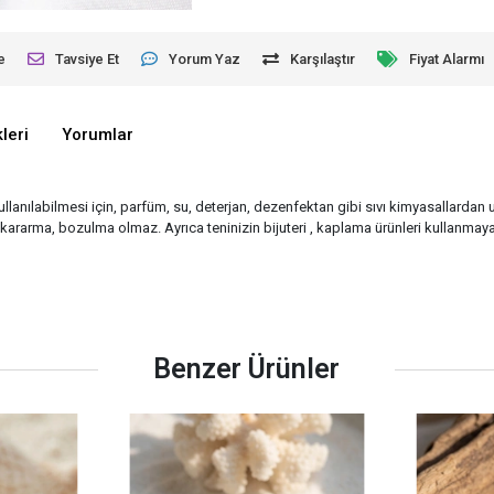
e
Tavsiye Et
Yorum Yaz
Karşılaştır
Fiyat Alarmı
leri
Yorumlar
ullanılabilmesi için, parfüm, su, deterjan, dezenfektan gibi sıvı kimyasallardan u
rarma, bozulma olmaz. Ayrıca teninizin bijuteri , kaplama ürünleri kullanmaya
Benzer Ürünler