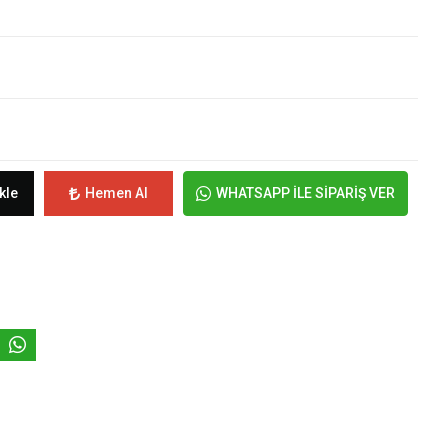
kle
Hemen Al
WHATSAPP İLE SİPARİŞ VER