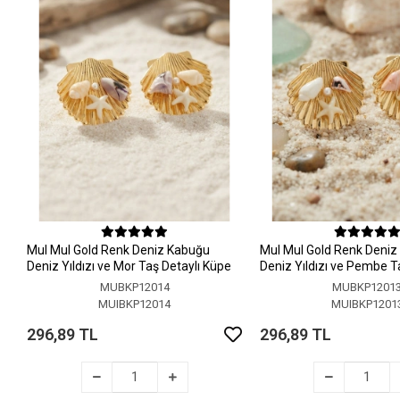
MuI MuI Gold Renk Deniz Kabuğu
MuI MuI Gold Renk Deni
Deniz Yıldızı ve Mor Taş Detaylı Küpe
Deniz Yıldızı ve Pembe T
Küpe
MUBKP12014
MUBKP1201
MUIBKP12014
MUIBKP1201
296,89 TL
296,89 TL