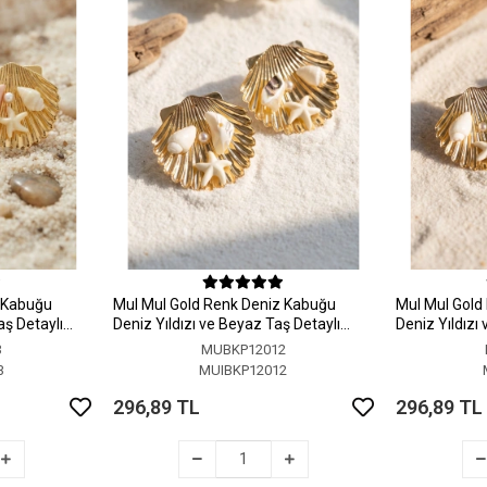
z Kabuğu
MuI MuI Gold Renk Deniz Kabuğu
MuI MuI Gold
aş Detaylı
Deniz Yıldızı ve Beyaz Taş Detaylı
Deniz Yıldızı
Küpe
Küpe
3
MUBKP12012
3
MUIBKP12012
296,89 TL
296,89 TL