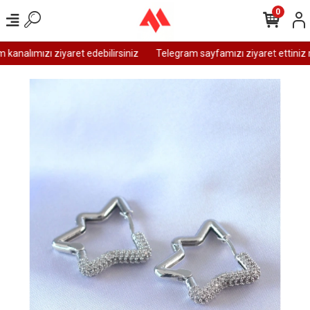
0
analımızı ziyaret edebilirsiniz
Telegram sayfamızı ziyaret ettiniz m