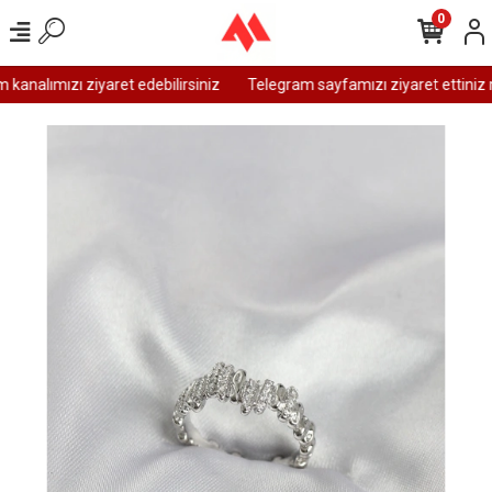
0
analımızı ziyaret edebilirsiniz
Telegram sayfamızı ziyaret ettiniz m