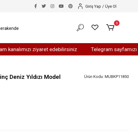
Giriş Yap
/
Üye Ol
0
erakende
alımızı ziyaret edebilirsiniz
Telegram sayfamızı ziyare
nç Deniz Yıldızı Model
Ürün Kodu:
MUBKP11850