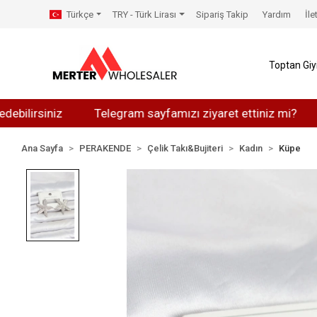
Türkçe
TRY - Türk Lirası
Sipariş Takip
Yardım
İle
Toptan Gi
irsiniz
Telegram sayfamızı ziyaret ettiniz mi?
Wha
Ana Sayfa
PERAKENDE
Çelik Takı&Bujiteri
Kadın
Küpe