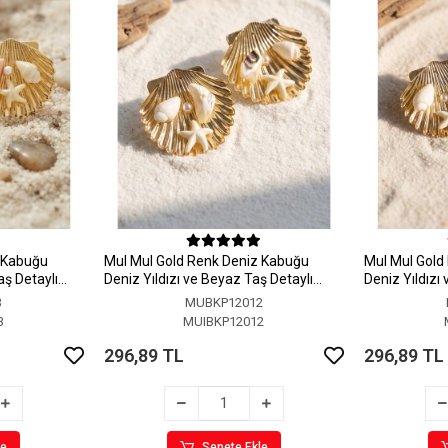
z Kabuğu
MuI MuI Gold Renk Deniz Kabuğu
MuI MuI Gold
aş Detaylı
Deniz Yıldızı ve Beyaz Taş Detaylı
Deniz Yıldızı
Küpe
Küpe
3
MUBKP12012
3
MUIBKP12012
296,89 TL
296,89 TL
le
Sepete Ekle