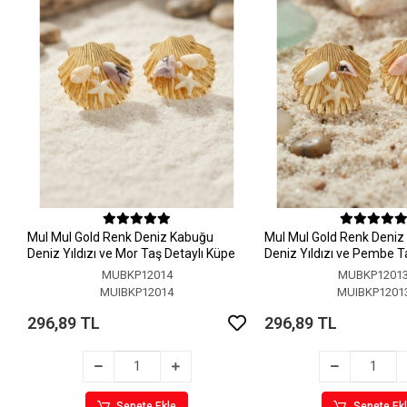
MuI MuI Gold Renk Deniz Kabuğu
MuI MuI Gold Renk Deni
Deniz Yıldızı ve Mor Taş Detaylı Küpe
Deniz Yıldızı ve Pembe T
Küpe
MUBKP12014
MUBKP1201
MUIBKP12014
MUIBKP1201
296,89 TL
296,89 TL
Sepete Ekle
Sepete Ek