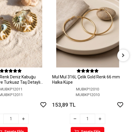
M
H
 Renk Deniz Kabuğu
MuI MuI 316L Çelik Gold Renk 66 mm
1
 ve Turkuaz Taş Detaylı
Halka Küpe
MUBKP12011
MUBKP12010
MUIBKP12011
MUIBKP12010
153,89 TL
Sepete Ekle
Sepete Ekle