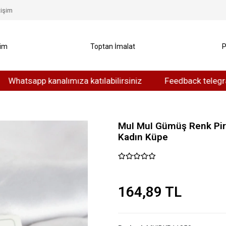
tişim
yim
Toptan İmalat
P
tsapp kanalımıza katılabilirsiniz
Feedback telegram kan
MuI MuI Gümüş Renk Piri
Kadın Küpe
164,89 TL