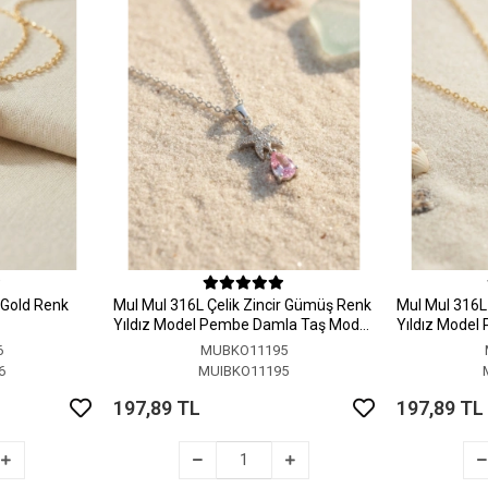
r Gold Renk
MuI MuI 316L Çelik Zincir Gümüş Renk
MuI MuI 316L 
Yıldız Model Pembe Damla Taş Model
Yıldız Model
Kolye
Kolye
6
MUBKO11195
6
MUIBKO11195
197,89 TL
197,89 TL