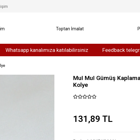
tişim
yim
Toptan İmalat
P
app kanalımıza katılabilirsiniz
Feedback telegram kanalı
lye
MuI MuI Gümüş Kaplama K
Kolye
131,89 TL