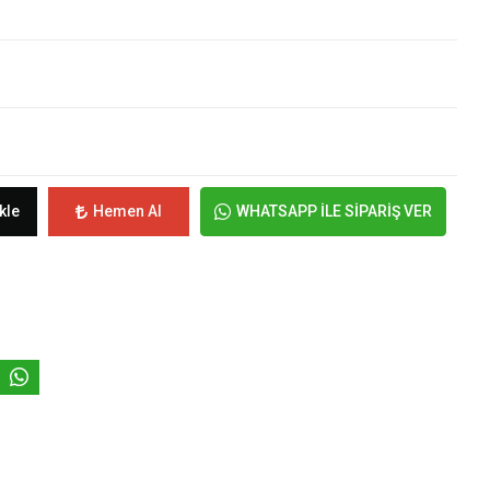
kle
Hemen Al
WHATSAPP İLE SİPARİŞ VER