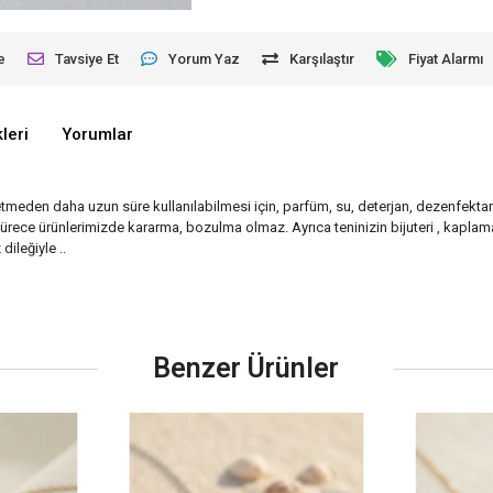
e
Tavsiye Et
Yorum Yaz
Karşılaştır
Fiyat Alarmı
leri
Yorumlar
ybetmeden daha uzun süre kullanılabilmesi için, parfüm, su, deterjan, dezenfektan 
ce ürünlerimizde kararma, bozulma olmaz. Ayrıca teninizin bijuteri , kaplama
ileğiyle ..
Benzer Ürünler