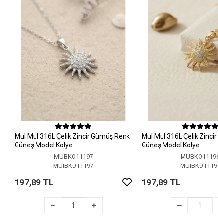
MuI MuI 316L Çelik Zincir Gümüş Renk
MuI MuI 316L Çelik Zinci
Güneş Model Kolye
Güneş Model Kolye
MUBKO11197
MUBKO1119
MUIBKO11197
MUIBKO1119
197,89 TL
197,89 TL