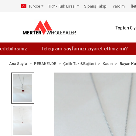
Türkçe
TRY - Türk Lirası
Sipariş Takip
Yardım
İle
Toptan Gi
siniz
Telegram sayfamızı ziyaret ettiniz mi?
Whats
Ana Sayfa
PERAKENDE
Çelik Takı&Bujiteri
Kadın
Bayan Ko