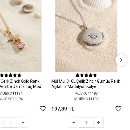
M
A
Çelik Zincir Gold Renk
MuI MuI 316L Çelik Zincir Gümüş Renk
1
 Pembe Damla Taş Model
Açılabilir Madalyon Kolye
MUBKO11194
MUBKO11193
MUIBKO11194
MUIBKO11193
197,89 TL