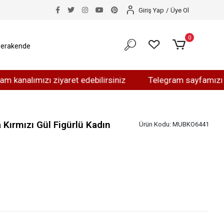
Giriş Yap
/
Üye Ol
0
erakende
mızı ziyaret edebilirsiniz
Telegram sayfamızı ziyaret 
ırmızı Gül Figürlü Kadın
Ürün Kodu:
MUBKO6441