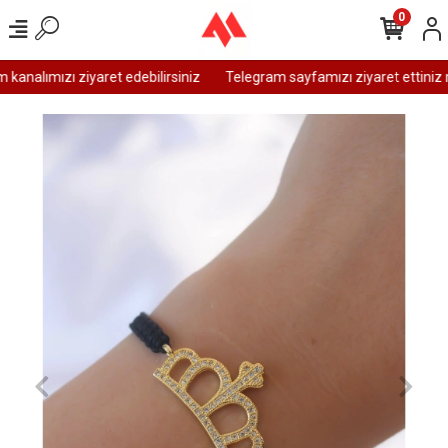
0
analımızı ziyaret edebilirsiniz
Telegram sayfamızı ziyaret ettiniz m