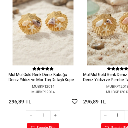
MuI MuI Gold Renk Deniz Kabuğu
MuI MuI Gold Renk Deni
Deniz Yıldızı ve Mor Taş Detaylı Küpe
Deniz Yıldızı ve Pembe T
Küpe
MUBKP12014
MUBKP1201
MUIBKP12014
MUIBKP1201
296,89 TL
296,89 TL
Sepete Ekle
Sepete Ek