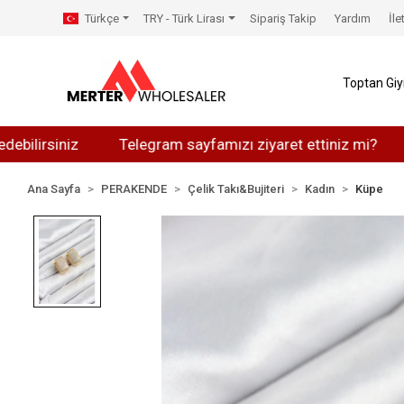
Türkçe
TRY - Türk Lirası
Sipariş Takip
Yardım
İle
Toptan Gi
siniz
Telegram sayfamızı ziyaret ettiniz mi?
Whats
Ana Sayfa
PERAKENDE
Çelik Takı&Bujiteri
Kadın
Küpe