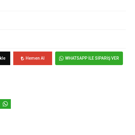
kle
Hemen Al
WHATSAPP İLE SİPARİŞ VER