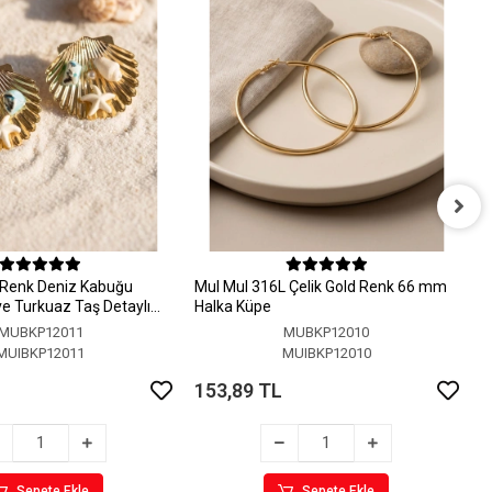
M
H
 Renk Deniz Kabuğu
MuI MuI 316L Çelik Gold Renk 66 mm
1
 ve Turkuaz Taş Detaylı
Halka Küpe
MUBKP12011
MUBKP12010
MUIBKP12011
MUIBKP12010
153,89 TL
Sepete Ekle
Sepete Ekle