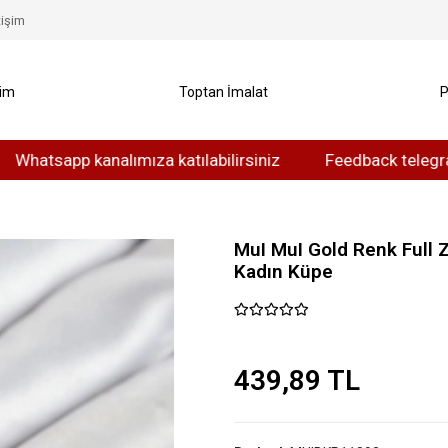
tişim
yim
Toptan İmalat
P
app kanalımıza katılabilirsiniz
Feedback telegram kanal
MuI MuI Gold Renk Full Z
Kadın Küpe
439,89 TL