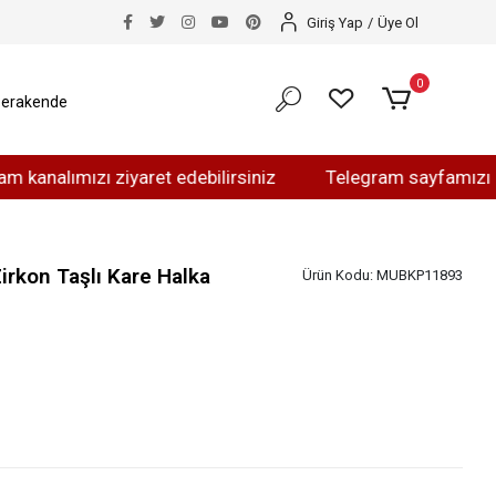
Giriş Yap
/
Üye Ol
0
erakende
ımızı ziyaret edebilirsiniz
Telegram sayfamızı ziyaret 
irkon Taşlı Kare Halka
Ürün Kodu:
MUBKP11893