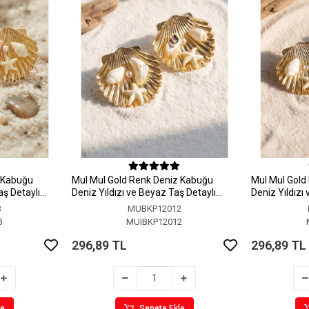
z Kabuğu
MuI MuI Gold Renk Deniz Kabuğu
MuI MuI Gold
aş Detaylı
Deniz Yıldızı ve Beyaz Taş Detaylı
Deniz Yıldızı
Küpe
Küpe
3
MUBKP12012
3
MUIBKP12012
296,89 TL
296,89 TL
le
Sepete Ekle