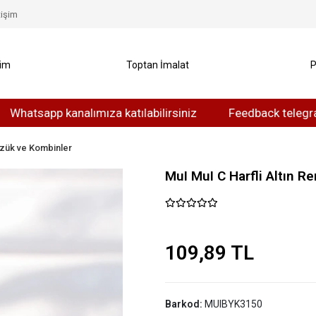
tişim
yim
Toptan İmalat
P
app kanalımıza katılabilirsiniz
Feedback telegram kanalı
zük ve Kombinler
MuI MuI C Harfli Altın R
109,89 TL
Barkod:
MUIBYK3150