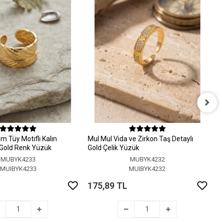
M
A
 Tüy Motifli Kalın
MuI MuI Vida ve Zirkon Taş Detaylı
1
r Gold Renk Yüzük
Gold Çelik Yüzük
MUBYK4233
MUBYK4232
MUIBYK4233
MUIBYK4232
175,89 TL