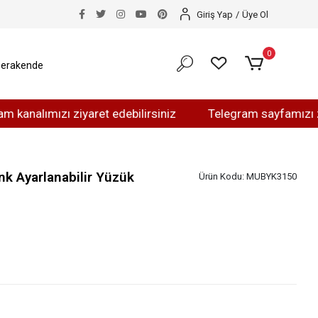
Giriş Yap
/
Üye Ol
0
erakende
mızı ziyaret edebilirsiniz
Telegram sayfamızı ziyaret e
enk Ayarlanabilir Yüzük
Ürün Kodu:
MUBYK3150