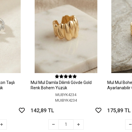
on Taşlı
MuI MuI Damla Dilimli Gövde Gold
MuI MuI Bohem
ük
Renk Bohem Yüzük
Ayarlanabili
MUBYK4234
5
MUIBYK4234
142,89 TL
175,89 TL