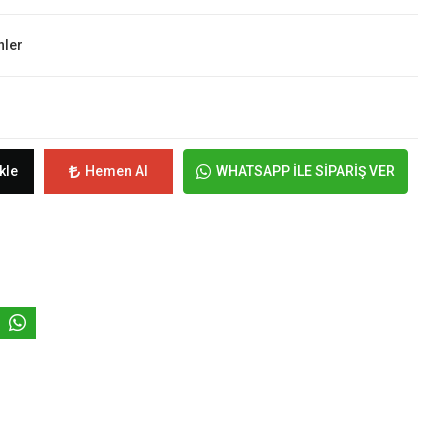
nler
kle
Hemen Al
WHATSAPP İLE SİPARİŞ VER