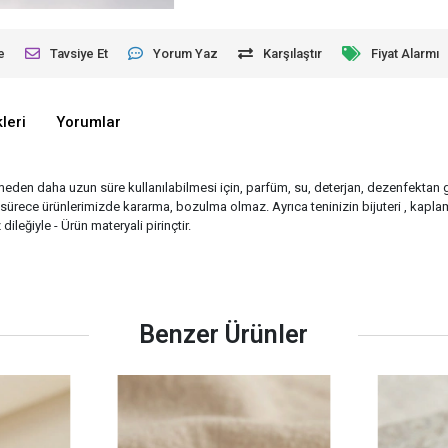
e
Tavsiye Et
Yorum Yaz
Karşılaştır
Fiyat Alarmı
leri
Yorumlar
tmeden daha uzun süre kullanılabilmesi için, parfüm, su, deterjan, dezenfektan gib
rece ürünlerimizde kararma, bozulma olmaz. Ayrıca teninizin bijuteri , kaplam
ileğiyle - Ürün materyali pirinçtir.
Benzer Ürünler