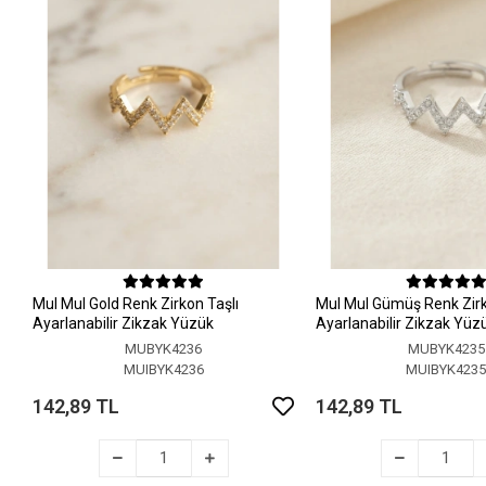
MuI MuI Gold Renk Zirkon Taşlı
MuI MuI Gümüş Renk Zirk
Ayarlanabilir Zikzak Yüzük
Ayarlanabilir Zikzak Yüz
MUBYK4236
MUBYK4235
MUIBYK4236
MUIBYK423
142,89 TL
142,89 TL