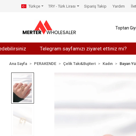
Türkçe
TRY - Türk Lirası
Sipariş Takip
Yardım
İle
Toptan Gi
iniz
Telegram sayfamızı ziyaret ettiniz mi?
Whats
Ana Sayfa
PERAKENDE
Çelik Takı&Bujiteri
Kadın
Bayan Yü