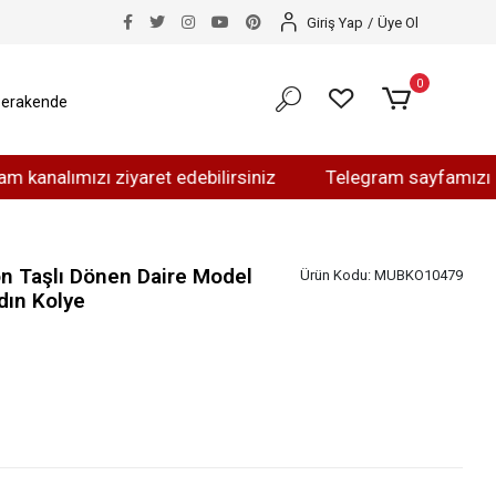
Giriş Yap
/
Üye Ol
0
erakende
ımızı ziyaret edebilirsiniz
Telegram sayfamızı ziyaret 
on Taşlı Dönen Daire Model
Ürün Kodu:
MUBKO10479
ın Kolye