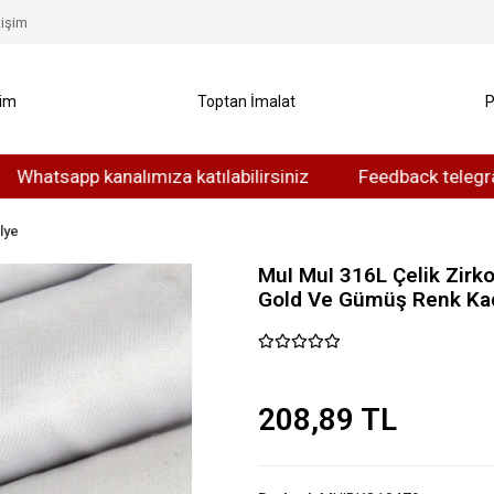
tişim
yim
Toptan İmalat
P
sapp kanalımıza katılabilirsiniz
Feedback telegram kanal
lye
MuI MuI 316L Çelik Zirk
Gold Ve Gümüş Renk Kad
208,89 TL