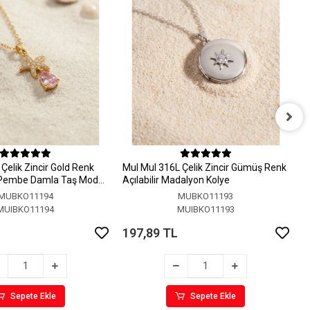
M
A
Çelik Zincir Gold Renk
MuI MuI 316L Çelik Zincir Gümüş Renk
1
 Pembe Damla Taş Model
Açılabilir Madalyon Kolye
MUBKO11194
MUBKO11193
MUIBKO11194
MUIBKO11193
197,89 TL
Sepete Ekle
Sepete Ekle