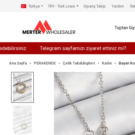
Türkçe
TRY - Türk Lirası
Sipariş Takip
Yardım
İle
Toptan Gi
rsiniz
Telegram sayfamızı ziyaret ettiniz mi?
What
Ana Sayfa
PERAKENDE
Çelik Takı&Bujiteri
Kadın
Bayan Ko