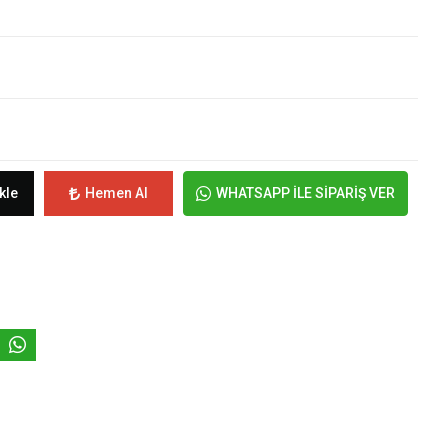
kle
Hemen Al
WHATSAPP İLE SİPARİŞ VER