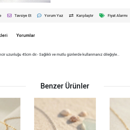
e
Tavsiye Et
Yorum Yaz
Karşılaştır
Fiyat Alarmı
leri
Yorumlar
zincir uzunluğu 45cm dir.- Sağlıklı ve mutlu günlerde kullanmanız dileğiyle…
Benzer Ürünler