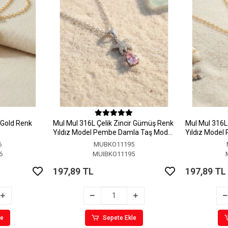
r Gold Renk
MuI MuI 316L Çelik Zincir Gümüş Renk
MuI MuI 316L 
Yıldız Model Pembe Damla Taş Model
Yıldız Model
Kolye
Kolye
6
MUBKO11195
6
MUIBKO11195
197,89 TL
197,89 TL
le
Sepete Ekle