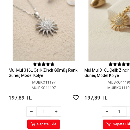
MuI MuI 316L Çelik Zincir Gümüş Renk
MuI MuI 316L Çelik Zinci
Güneş Model Kolye
Güneş Model Kolye
MUBKO11197
MUBKO1119
MUIBKO11197
MUIBKO1119
197,89 TL
197,89 TL
Sepete Ekle
Sepete Ek