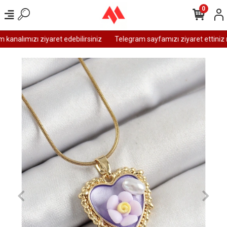
0
analımızı ziyaret edebilirsiniz
Telegram sayfamızı ziyaret ettiniz m