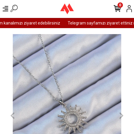
0
analımızı ziyaret edebilirsiniz
Telegram sayfamızı ziyaret ettiniz m