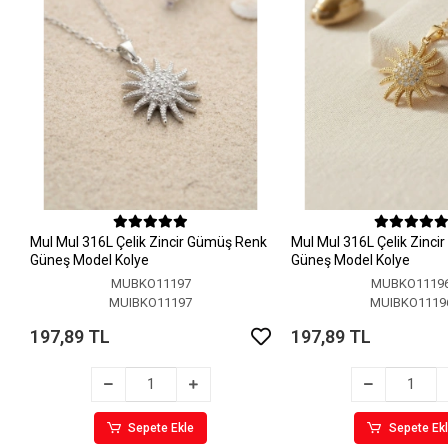
MuI MuI 316L Çelik Zincir Gümüş Renk
MuI MuI 316L Çelik Zinci
Güneş Model Kolye
Güneş Model Kolye
MUBKO11197
MUBKO1119
MUIBKO11197
MUIBKO1119
197,89 TL
197,89 TL
Sepete Ekle
Sepete Ek