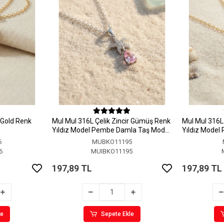
r Gold Renk
MuI MuI 316L Çelik Zincir Gümüş Renk
MuI MuI 316L 
Yıldız Model Pembe Damla Taş Model
Yıldız Model
Kolye
Kolye
6
MUBKO11195
6
MUIBKO11195
197,89 TL
197,89 TL
le
Sepete Ekle