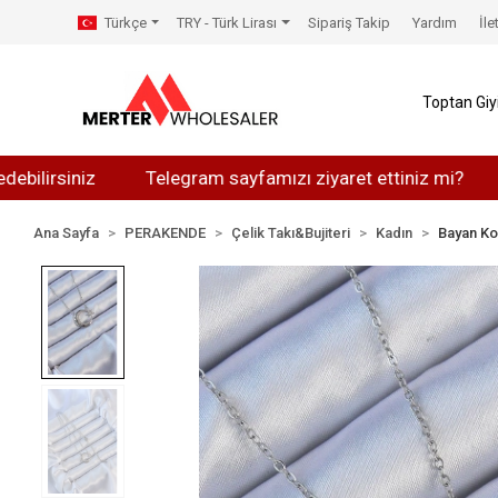
Türkçe
TRY - Türk Lirası
Sipariş Takip
Yardım
İle
Toptan Gi
siniz
Telegram sayfamızı ziyaret ettiniz mi?
Whats
Ana Sayfa
PERAKENDE
Çelik Takı&Bujiteri
Kadın
Bayan Ko