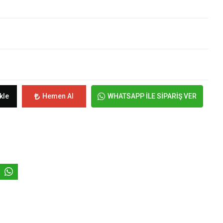
kle
Hemen Al
WHATSAPP İLE SİPARİŞ VER