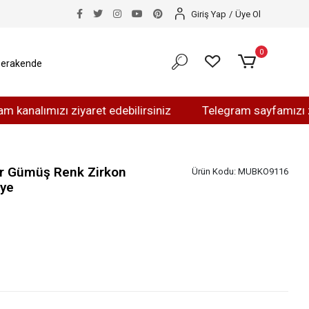
Giriş Yap
/
Üye Ol
0
erakende
mızı ziyaret edebilirsiniz
Telegram sayfamızı ziyaret 
ir Gümüş Renk Zirkon
Ürün Kodu:
MUBKO9116
lye