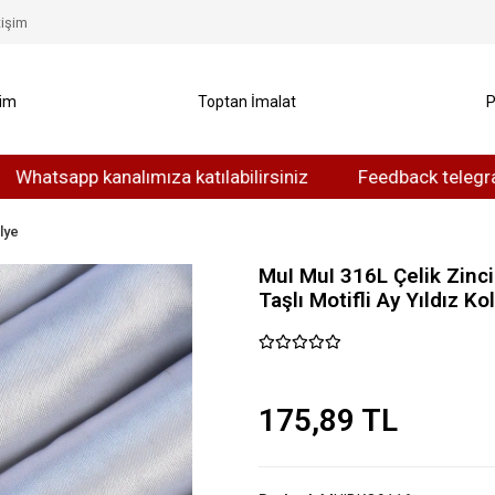
tişim
yim
Toptan İmalat
P
app kanalımıza katılabilirsiniz
Feedback telegram kanalı
lye
MuI MuI 316L Çelik Zinc
Taşlı Motifli Ay Yıldız Ko
175,89 TL