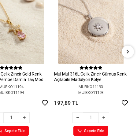
M
A
Çelik Zincir Gold Renk
MuI MuI 316L Çelik Zincir Gümüş Renk
1
 Pembe Damla Taş Model
Açılabilir Madalyon Kolye
MUBKO11194
MUBKO11193
MUIBKO11194
MUIBKO11193
197,89 TL
Sepete Ekle
Sepete Ekle