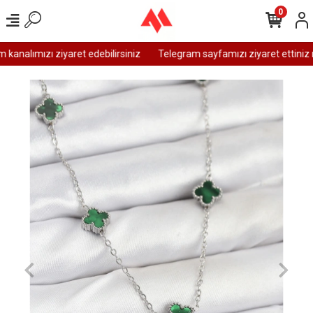
0
analımızı ziyaret edebilirsiniz
Telegram sayfamızı ziyaret ettiniz m